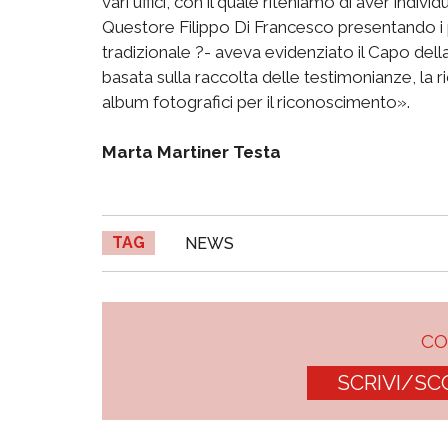
vari uffici, con il quale riteniamo di aver indi
Questore Filippo Di Francesco presentando i p
tradizionale ?- aveva evidenziato il Capo della 
basata sulla raccolta delle testimonianze, la r
album fotografici per il riconoscimento».
Marta Martiner Testa
TAG
NEWS
C
SCRIVI/SC