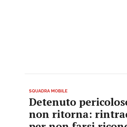
SQUADRA MOBILE
Detenuto pericoloso
non ritorna: rintrac
per non farsi ricon