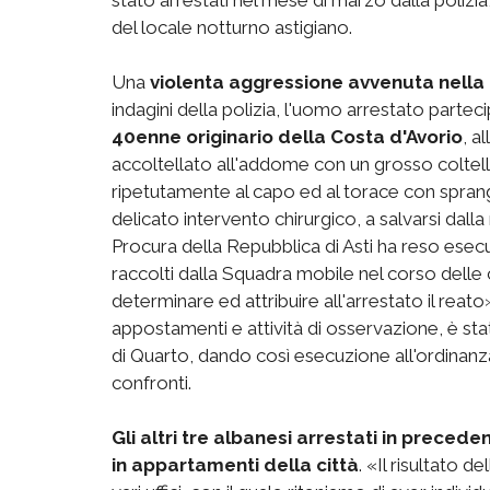
del locale notturno astigiano.
Una
violenta aggressione avvenuta nella no
indagini della polizia, l'uomo arrestato parte
40enne originario della Costa d'Avorio
, a
accoltellato all'addome con un grosso coltello 
ripetutamente al capo ed al torace con spra
delicato intervento chirurgico, a salvarsi dal
Procura della Repubblica di Asti ha reso esecu
raccolti dalla Squadra mobile nel corso delle 
determinare ed attribuire all'arrestato il reat
appostamenti e attività di osservazione, è sta
di Quarto, dando così esecuzione all'ordinanz
confronti.
Gli altri tre albanesi arrestati in precede
in appartamenti della città
. «Il risultato de