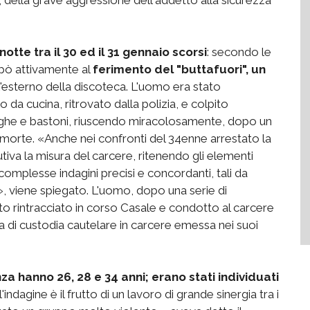
tte tra il 30 ed il 31 gennaio scorsi
: secondo le
cipò attivamente al
ferimento del "buttafuori", un
ll'esterno della discoteca. L'uomo era stato
da cucina, ritrovato dalla polizia, e colpito
nghe e bastoni, riuscendo miracolosamente, dopo un
la morte. «Anche nei confronti del 34enne arrestato la
tiva la misura del carcere, ritenendo gli elementi
complesse indagini precisi e concordanti, tali da
o», viene spiegato. L'uomo, dopo una serie di
to rintracciato in corso Casale e condotto al carcere
a di custodia cautelare in carcere emessa nei suoi
nza hanno 26, 28 e 34 anni; erano stati individuati
ll'indagine è il frutto di un lavoro di grande sinergia tra i