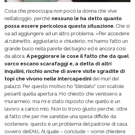
Cosa che preoccupa non poco la donna che vive
nell’alloggio, perché
nessuno le ha detto quanto
possa essere pericolosa questa situazione
. Che si
va ad aggiungere ad un altro problema. «Per accedere
al rubinetto, aggiustarlo e chiuderlo, mi hanno fatto un
grande buco nella parete del bagno ed è ancora così
da allora.
A peggiorare le cose il fatto che da quel
varco escano scarafaggi e, a detta di altri
inquilini, rischio anche di avere visite sgradite di
topi che vivono nelle intercapedini
dei muri dei
palazzi. Per questo motivo ho “blindato” con scatole
pesanti quella apertura. Ho chiesto che venissero a
murarmelo, ma mi è stato risposto che quello è un
lavoro a carico mio. Non lo trovo giusto perché, oltre
al fatto che per me sarebbe una spesa difficile da
sostenere, questo è un problema del padrone di casa,
ovvero dell’Atc. Al quale – conclude – vorrei chiedere