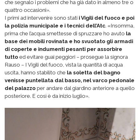
che segnalo i problemi che ha già dato in almeno tre o
quattro occasioni».
I primi ad intervenire sono stati
i Vigili del fuoco e poi
la polizia municipale e i tecnici dell’Atc
. «Insomma,
prima che l’acqua smettesse di spruzzare ho avuto
la
base dei mobili rovinata e ho svuotato gli armadi
di coperte e indumenti pesanti per assorbire
tutto
ed evitare guai peggiori – prosegue la signora
Rauso – I Vigili del fuoco, vista la quantità di acqua
uscita, hanno stabilito che
la soletta del bagno
venisse puntellata dal basso, nel varco pedonale
del palazzo
per andare dal giardino anteriore a quello
posteriore. E così è da inizio luglio».