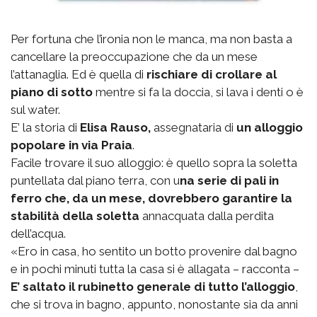
Per fortuna che l’ironia non le manca, ma non basta a
cancellare la preoccupazione che da un mese
l’attanaglia. Ed è quella di
rischiare di crollare al
piano di sotto
mentre si fa la doccia, si lava i denti o è
sul water.
E’ la storia di
Elisa Rauso,
assegnataria di
un alloggio
popolare in via Praia
.
Facile trovare il suo alloggio: è quello sopra la soletta
puntellata dal piano terra, con u
na serie di pali in
ferro che, da un mese, dovrebbero garantire la
stabilità della soletta
annacquata dalla perdita
dell’acqua.
«Ero in casa, ho sentito un botto provenire dal bagno
e in pochi minuti tutta la casa si è allagata – racconta –
E’ saltato il rubinetto generale di tutto l’alloggio
,
che si trova in bagno, appunto, nonostante sia da anni