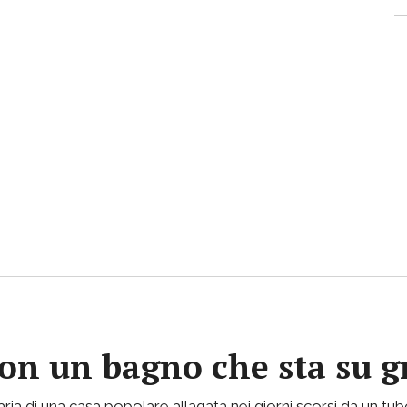
con un bagno che sta su gr
ria di una casa popolare allagata nei giorni scorsi da un tu