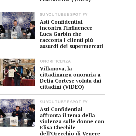
SU YOUTUBE E SPOTIFY
Asti Confidential
incontra l'influencer
Luca Garbin che
racconta i clienti più
assurdi dei supermercati
ONORIFICENZA
Villanova, la
cittadinanza onoraria a
Delia Cortese voluta dai
cittadini (VIDEO)
SU YOUTUBE E SPOTIFY
Asti Confidential
affronta il tema della
violenza sulle donne con
Elisa Chechile
dell'Orecchio di Venere