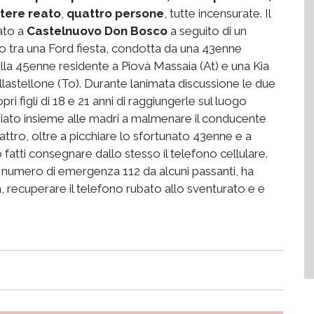
tere reato
,
quattro persone
, tutte incensurate. Il
ato a
Castelnuovo Don Bosco
a seguito di un
 tra una Ford fiesta, condotta da una 43enne
lla 45enne residente a Piovà Massaia (At) e una Kia
lastellone (To). Durante lanimata discussione le due
i figli di 18 e 21 anni di raggiungerle sul luogo
iniziato insieme alle madri a malmenare il conducente
uattro, oltre a picchiare lo sfortunato 43enne e a
 fatti consegnare dallo stesso il telefono cellulare.
 al numero di emergenza 112 da alcuni passanti, ha
, recuperare il telefono rubato allo sventurato e e