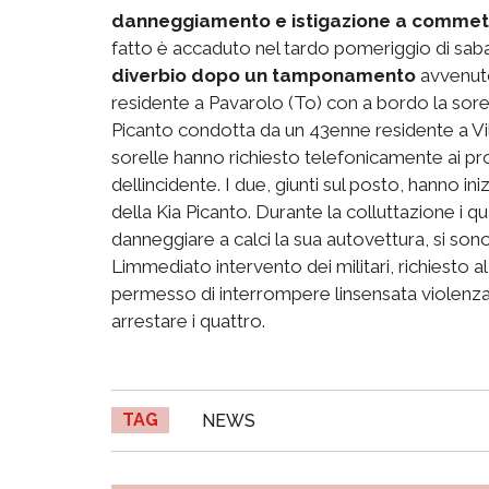
danneggiamento e istigazione a commet
fatto è accaduto nel tardo pomeriggio di sab
diverbio dopo un tamponamento
avvenuto
residente a Pavarolo (To) con a bordo la sore
Picanto condotta da un 43enne residente a Vil
sorelle hanno richiesto telefonicamente ai propr
dellincidente. I due, giunti sul posto, hanno 
della Kia Picanto. Durante la colluttazione i q
danneggiare a calci la sua autovettura, si sono
Limmediato intervento dei militari, richiesto
permesso di interrompere linsensata violenza
arrestare i quattro.
TAG
NEWS