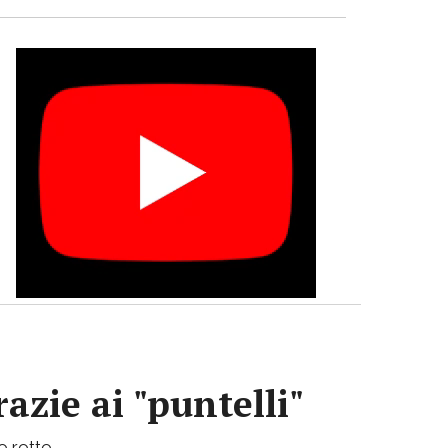
azie ai "puntelli"
bo rotto