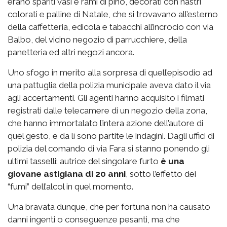
erano spariti vasi e rami di pino, decorati con nastri
colorati e palline di Natale, che si trovavano all’esterno
della caffetteria, edicola e tabacchi all’incrocio con via
Balbo, del vicino negozio di parrucchiere, della
panetteria ed altri negozi ancora.
Uno sfogo in merito alla sorpresa di quell’episodio ad
una pattuglia della polizia municipale aveva dato il via
agli accertamenti. Gli agenti hanno acquisito i filmati
registrati dalle telecamere di un negozio della zona,
che hanno immortalato l’intera azione dell’autore di
quel gesto, e da lì sono partite le indagini. Dagli uffici di
polizia del comando di via Fara si stanno ponendo gli
ultimi tasselli: autrice del singolare furto
è una
giovane astigiana di 20 anni
, sotto l’effetto dei
“fumi” dell’alcol in quel momento.
Una bravata dunque, che per fortuna non ha causato
danni ingenti o conseguenze pesanti, ma che