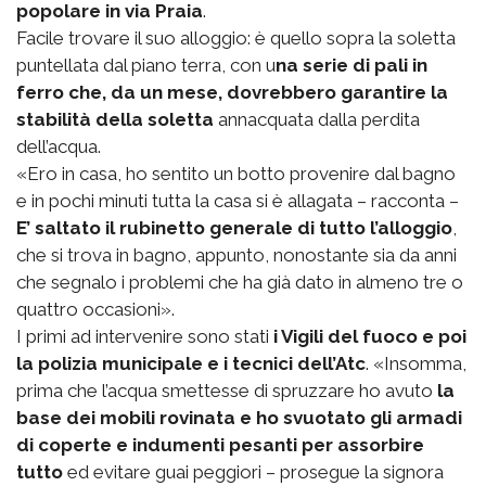
popolare in via Praia
.
Facile trovare il suo alloggio: è quello sopra la soletta
puntellata dal piano terra, con u
na serie di pali in
ferro che, da un mese, dovrebbero garantire la
stabilità della soletta
annacquata dalla perdita
dell’acqua.
«Ero in casa, ho sentito un botto provenire dal bagno
e in pochi minuti tutta la casa si è allagata – racconta –
E’ saltato il rubinetto generale di tutto l’alloggio
,
che si trova in bagno, appunto, nonostante sia da anni
che segnalo i problemi che ha già dato in almeno tre o
quattro occasioni».
I primi ad intervenire sono stati
i Vigili del fuoco e poi
la polizia municipale e i tecnici dell’Atc
. «Insomma,
prima che l’acqua smettesse di spruzzare ho avuto
la
base dei mobili rovinata e ho svuotato gli armadi
di coperte e indumenti pesanti per assorbire
tutto
ed evitare guai peggiori – prosegue la signora