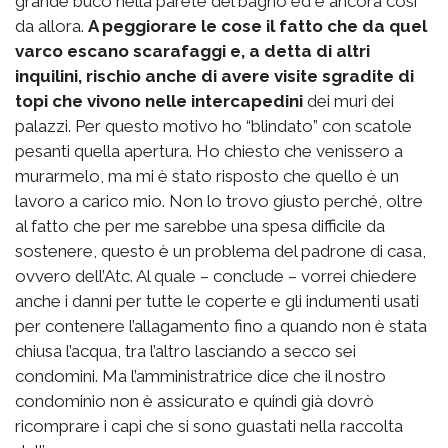
grande buco nella parete del bagno ed è ancora così
da allora.
A peggiorare le cose il fatto che da quel
varco escano scarafaggi e, a detta di altri
inquilini, rischio anche di avere visite sgradite di
topi che vivono nelle intercapedini
dei muri dei
palazzi. Per questo motivo ho “blindato” con scatole
pesanti quella apertura. Ho chiesto che venissero a
murarmelo, ma mi è stato risposto che quello è un
lavoro a carico mio. Non lo trovo giusto perché, oltre
al fatto che per me sarebbe una spesa difficile da
sostenere, questo è un problema del padrone di casa,
ovvero dell’Atc. Al quale – conclude – vorrei chiedere
anche i danni per tutte le coperte e gli indumenti usati
per contenere l’allagamento fino a quando non è stata
chiusa l’acqua, tra l’altro lasciando a secco sei
condomini. Ma l’amministratrice dice che il nostro
condominio non è assicurato e quindi già dovrò
ricomprare i capi che si sono guastati nella raccolta