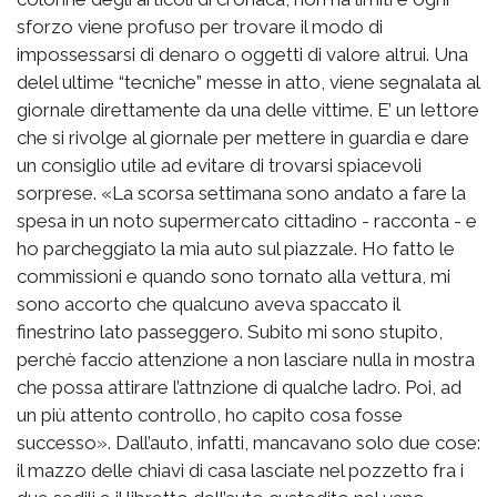
sforzo viene profuso per trovare il modo di
impossessarsi di denaro o oggetti di valore altrui. Una
delel ultime “tecniche” messe in atto, viene segnalata al
giornale direttamente da una delle vittime. E’ un lettore
che si rivolge al giornale per mettere in guardia e dare
un consiglio utile ad evitare di trovarsi spiacevoli
sorprese. «La scorsa settimana sono andato a fare la
spesa in un noto supermercato cittadino - racconta - e
ho parcheggiato la mia auto sul piazzale. Ho fatto le
commissioni e quando sono tornato alla vettura, mi
sono accorto che qualcuno aveva spaccato il
finestrino lato passeggero. Subito mi sono stupito,
perchè faccio attenzione a non lasciare nulla in mostra
che possa attirare l’attnzione di qualche ladro. Poi, ad
un più attento controllo, ho capito cosa fosse
successo». Dall’auto, infatti, mancavano solo due cose:
il mazzo delle chiavi di casa lasciate nel pozzetto fra i