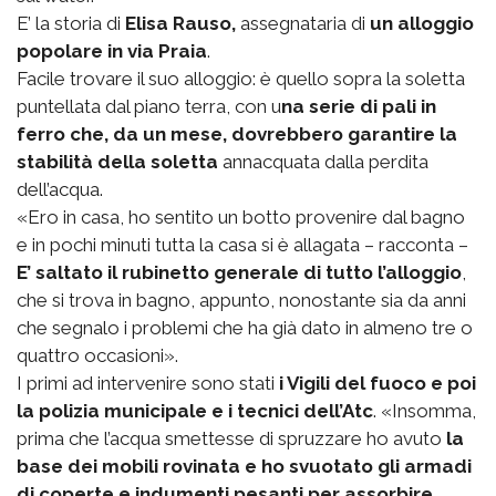
E’ la storia di
Elisa Rauso,
assegnataria di
un alloggio
popolare in via Praia
.
Facile trovare il suo alloggio: è quello sopra la soletta
puntellata dal piano terra, con u
na serie di pali in
ferro che, da un mese, dovrebbero garantire la
stabilità della soletta
annacquata dalla perdita
dell’acqua.
«Ero in casa, ho sentito un botto provenire dal bagno
e in pochi minuti tutta la casa si è allagata – racconta –
E’ saltato il rubinetto generale di tutto l’alloggio
,
che si trova in bagno, appunto, nonostante sia da anni
che segnalo i problemi che ha già dato in almeno tre o
quattro occasioni».
I primi ad intervenire sono stati
i Vigili del fuoco e poi
la polizia municipale e i tecnici dell’Atc
. «Insomma,
prima che l’acqua smettesse di spruzzare ho avuto
la
base dei mobili rovinata e ho svuotato gli armadi
di coperte e indumenti pesanti per assorbire