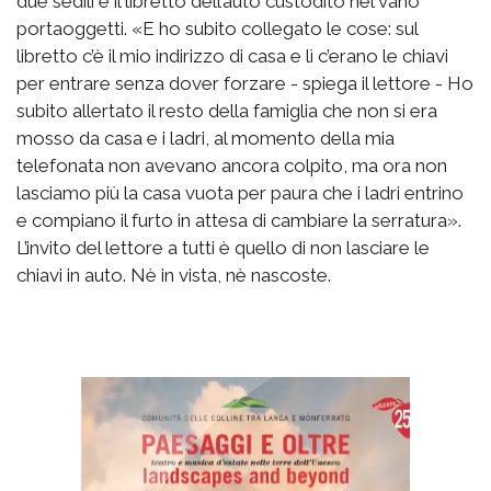
due sedili e il libretto dell’auto custodito nel vano
portaoggetti. «E ho subito collegato le cose: sul
libretto c’è il mio indirizzo di casa e lì c’erano le chiavi
per entrare senza dover forzare - spiega il lettore - Ho
subito allertato il resto della famiglia che non si era
mosso da casa e i ladri, al momento della mia
telefonata non avevano ancora colpito, ma ora non
lasciamo più la casa vuota per paura che i ladri entrino
e compiano il furto in attesa di cambiare la serratura».
L’invito del lettore a tutti è quello di non lasciare le
chiavi in auto. Nè in vista, nè nascoste.