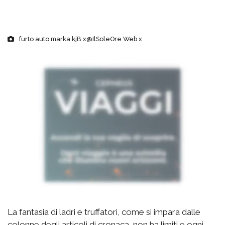
furto auto marka kjB x@IlSoleOre Web x
La fantasia di ladri e truffatori, come si impara dalle
colonne degli articoli di cronaca, non ha limiti e ogni