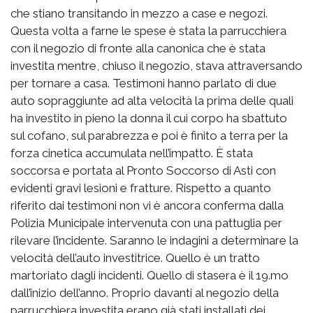
che stiano transitando in mezzo a case e negozi.
Questa volta a farne le spese è stata la parrucchiera
con il negozio di fronte alla canonica che è stata
investita mentre, chiuso il negozio, stava attraversando
per tornare a casa. Testimoni hanno parlato di due
auto sopraggiunte ad alta velocità la prima delle quali
ha investito in pieno la donna il cui corpo ha sbattuto
sul cofano, sul parabrezza e poi è finito a terra per la
forza cinetica accumulata nell’impatto. È stata
soccorsa e portata al Pronto Soccorso di Asti con
evidenti gravi lesioni e fratture. Rispetto a quanto
riferito dai testimoni non vi è ancora conferma dalla
Polizia Municipale intervenuta con una pattuglia per
rilevare l’incidente. Saranno le indagini a determinare la
velocità dell’auto investitrice. Quello è un tratto
martoriato dagli incidenti. Quello di stasera è il 19.mo
dall’inizio dell’anno. Proprio davanti al negozio della
parrucchiera investita erano già stati installati dei