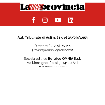
Aut. Tribunale di Asti n. 61 del 25/09/1953
Direttore
Fulvio Lavina
f.lavina@lanuovaprovincia.it
Società editrice
Editrice OMNIA S.r.l.
via Monsignor Rossi 3 -14100 Asti
P.Iva 00080200058
Contatti
Note legali
Tel:
+39 0141 532186
Privacy Policy
info@lanuovaprovincia.it
Cookie Policy