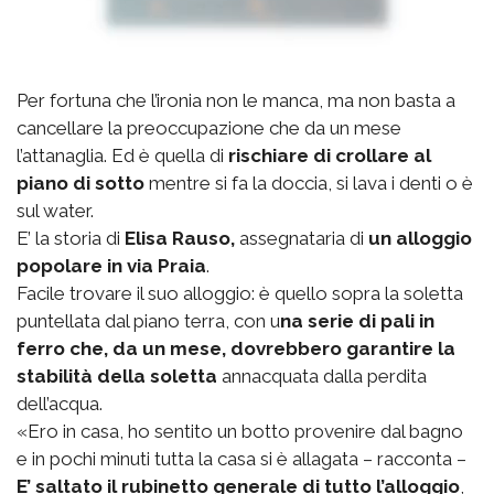
Per fortuna che l’ironia non le manca, ma non basta a
cancellare la preoccupazione che da un mese
l’attanaglia. Ed è quella di
rischiare di crollare al
piano di sotto
mentre si fa la doccia, si lava i denti o è
sul water.
E’ la storia di
Elisa Rauso,
assegnataria di
un alloggio
popolare in via Praia
.
Facile trovare il suo alloggio: è quello sopra la soletta
puntellata dal piano terra, con u
na serie di pali in
ferro che, da un mese, dovrebbero garantire la
stabilità della soletta
annacquata dalla perdita
dell’acqua.
«Ero in casa, ho sentito un botto provenire dal bagno
e in pochi minuti tutta la casa si è allagata – racconta –
E’ saltato il rubinetto generale di tutto l’alloggio
,