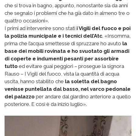
che si trova in bagno, appunto, nonostante sia da anni
che segnalo i problemi che ha già dato in almeno tre o
quattro occasioni».
I primi ad intervenire sono stati
i Vigili del fuoco e poi
la polizia municipale e i tecnici dell’Atc
. «Insomma,
prima che l’acqua smettesse di spruzzare ho avuto
la
base dei mobili rovinata e ho svuotato gli armadi
di coperte e indumenti pesanti per assorbire
tutto
ed evitare guai peggiori – prosegue la signora
Rauso – I Vigili del fuoco, vista la quantità di acqua
uscita, hanno stabilito che
la soletta del bagno
venisse puntellata dal basso, nel varco pedonale
del palazzo
per andare dal giardino anteriore a quello
posteriore. E così è da inizio luglio».