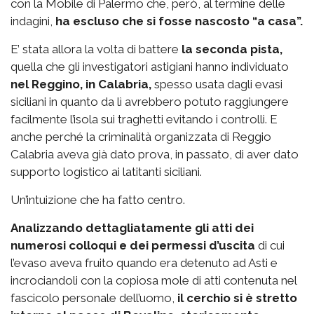
con la Mobile di Palermo che, però, al termine delle
indagini,
ha escluso che si fosse nascosto “a casa”.
E’ stata allora la volta di battere
la seconda pista,
quella che gli investigatori astigiani hanno individuato
nel Reggino, in Calabria,
spesso usata dagli evasi
siciliani in quanto da lì avrebbero potuto raggiungere
facilmente l’isola sui traghetti evitando i controlli. E
anche perché la criminalità organizzata di Reggio
Calabria aveva già dato prova, in passato, di aver dato
supporto logistico ai latitanti siciliani.
Un’intuizione che ha fatto centro.
Analizzando dettagliatamente gli atti dei
numerosi colloqui e dei permessi d’uscita
di cui
l’evaso aveva fruito quando era detenuto ad Asti e
incrociandoli con la copiosa mole di atti contenuta nel
fascicolo personale dell’uomo,
il cerchio si è stretto