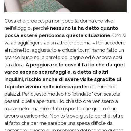
Cosa che preoccupa non poco la donna che vive
nell’alloggio, perché
nessuno le ha detto quanto
possa essere pericolosa questa situazione
. Che si
va ad aggiungere ad un altro problema. «Per accedere
al rubinetto, aggiustarlo e chiuderlo, mi hanno fatto un
grande buco nella parete del bagno ed è ancora così
da allora.
A peggiorare le cose il fatto che da quel
varco escano scarafaggi e, a detta di altri
inquilini, rischio anche di avere visite sgradite di
topi che vivono nelle intercapedini
dei muri dei
palazzi. Per questo motivo ho “blindato” con scatole
pesanti quella apertura. Ho chiesto che venissero a
murarmelo, ma mi è stato risposto che quello è un
lavoro a carico mio. Non lo trovo giusto perché, oltre
al fatto che per me sarebbe una spesa difficile da
sostenere, questo è un problema del padrone di casa,