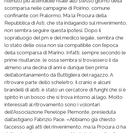
ritenuto più attendibile risale allo stesso giorno della
scomparsa nelle campagne di Poirino, comune
confinante con Pralormo. Ma la Procura della
Repubblica di Asti, che sta indagando sul rinvenimento,
non sembra seguire questa ipotesi. Dopo il
sopralluogo del pm e del medico legale, sembra che
lo stato delle ossa non sia compatibile con l’epoca
della scomparsa di Marino. Infatti, sempre secondo le
prime risultanze, le ossa sembra si trovassero lì da
almeno una decina di anni e dunque ben prima
dell’allontanamento da Buttigliera del ragazzo. A
ritrovare parte dello scheletro, il cranio e alcuni
brandelli di abiti, è stato un cercatore di funghi che si è
spinto in un bosco che si trova intorno al lago. Molto
interessati al ritrovamento sono i volontari
dell’Associazione Penelope Piemonte, presieduta
dall’astigiano Fabrizio Pace. «Abbiamo già chiesto
l’accesso agli atti del rinvenimento, ma la Procura ci ha