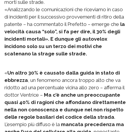
morti sulle strade.
«Analizzando le comunicazioni che riceviamo in caso
di incidenti per il successivo provvementi di ritiro della
patente – ha commentato il Prefetto – emerge che
la
velocità causa “solo”, si fa per dire, il 30% degli
incidenti mortali». E dunque gli autovelox
incidono solo su un terzo dei motivi che
scatenano la strage sulle strade.
«
Un altro 30% è causato dalla guida in stato di
ebbrezza
, un fenomeno ancora troppo alto che va
ridotto ad una percentuale vicina allo zero – afferma il
dottor Ventrice –
Ma c’è anche un preoccupante
quasi 40% di ragioni che affondano direttamente
nella non conoscenza e dunque nel non rispetto
delle regole basilari del codice della strada
.
L’esempio più diffuso è la
mancata precedenza ma
anche l’uso del cellulare alla guida
, nonostante