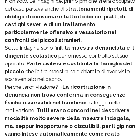
Non solo. Le indagini del primo pm che si era occupato
del caso parlava anche di s
trattonamenti ripetuti, di
obbligo di consumare tutto il cibo nei piatti, di
castighi severi e di un trattamento
particolarmente offensivo e vessatorio nei
confronti dei piccoli stranieri.
Sotto indagine sono finiti
la maestra denunciata e il
dirigente scolastico
per omesso controllo sul suo
operato.
Parte civile si è costituita la famiglia del
piccolo
che l’altra maestra ha dichiarato di aver visto
scaraventato nel bagno.
Perché l’archiviazione? «
La ricostruzione in
denuncia non trova conferma in conseguenze
fisiche osservabili nel bambino
» si legge nella
motivazione.
Tutti erano concordi nel descrivere
modalità molto severe della maestra indagata,
ma, seppur inopportune o discutibili, per il gip non
vanno intese automaticamente come reato
.