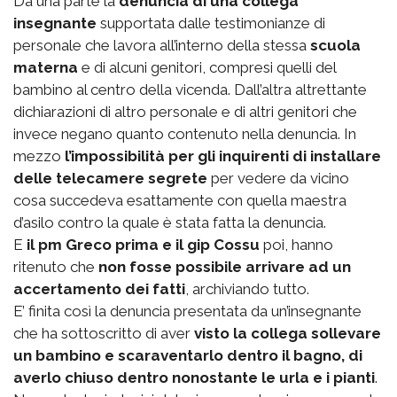
Da una parte la
denuncia di una collega
insegnante
supportata dalle testimonianze di
personale che lavora all’interno della stessa
scuola
materna
e di alcuni genitori, compresi quelli del
bambino al centro della vicenda. Dall’altra altrettante
dichiarazioni di altro personale e di altri genitori che
invece negano quanto contenuto nella denuncia. In
mezzo
l’impossibilità per gli inquirenti di installare
delle telecamere segrete
per vedere da vicino
cosa succedeva esattamente con quella maestra
d’asilo contro la quale è stata fatta la denuncia.
E
il pm Greco prima e il gip Cossu
poi, hanno
ritenuto che
non fosse possibile arrivare ad un
accertamento dei fatti
, archiviando tutto.
E’ finita così la denuncia presentata da un’insegnante
che ha sottoscritto di aver
visto la collega sollevare
un bambino e scaraventarlo dentro il bagno, di
averlo chiuso dentro nonostante le urla e i pianti
.