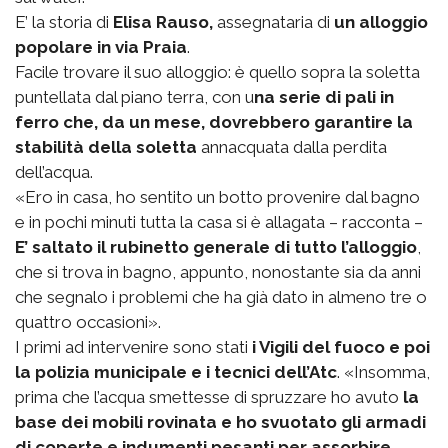
E’ la storia di
Elisa Rauso,
assegnataria di
un alloggio
popolare in via Praia
.
Facile trovare il suo alloggio: è quello sopra la soletta
puntellata dal piano terra, con u
na serie di pali in
ferro che, da un mese, dovrebbero garantire la
stabilità della soletta
annacquata dalla perdita
dell’acqua.
«Ero in casa, ho sentito un botto provenire dal bagno
e in pochi minuti tutta la casa si è allagata – racconta –
E’ saltato il rubinetto generale di tutto l’alloggio
,
che si trova in bagno, appunto, nonostante sia da anni
che segnalo i problemi che ha già dato in almeno tre o
quattro occasioni».
I primi ad intervenire sono stati
i Vigili del fuoco e poi
la polizia municipale e i tecnici dell’Atc
. «Insomma,
prima che l’acqua smettesse di spruzzare ho avuto
la
base dei mobili rovinata e ho svuotato gli armadi
di coperte e indumenti pesanti per assorbire