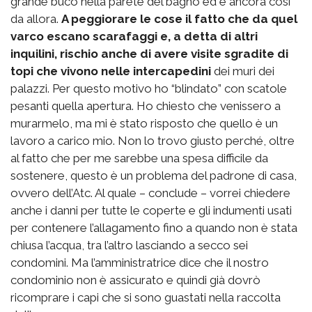
grande buco nella parete del bagno ed è ancora così
da allora.
A peggiorare le cose il fatto che da quel
varco escano scarafaggi e, a detta di altri
inquilini, rischio anche di avere visite sgradite di
topi che vivono nelle intercapedini
dei muri dei
palazzi. Per questo motivo ho “blindato” con scatole
pesanti quella apertura. Ho chiesto che venissero a
murarmelo, ma mi è stato risposto che quello è un
lavoro a carico mio. Non lo trovo giusto perché, oltre
al fatto che per me sarebbe una spesa difficile da
sostenere, questo è un problema del padrone di casa,
ovvero dell’Atc. Al quale – conclude – vorrei chiedere
anche i danni per tutte le coperte e gli indumenti usati
per contenere l’allagamento fino a quando non è stata
chiusa l’acqua, tra l’altro lasciando a secco sei
condomini. Ma l’amministratrice dice che il nostro
condominio non è assicurato e quindi già dovrò
ricomprare i capi che si sono guastati nella raccolta