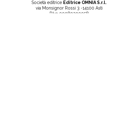
Società editrice
Editrice OMNIA S.r.l.
via Monsignor Rossi 3 -14100 Asti
P.Iva 00080200058
Contatti
Note legali
Tel:
+39 0141 532186
Privacy Policy
info@lanuovaprovincia.it
Cookie Policy
segreteria@lanuovaprovincia.it
Dichiarazione di
sito@lanuovaprovincia.it
accessibilità
Aggiorna le preferenze
sui cookie
RSS
CONTATTI
NECROLOGIE
ULTIME NOTIZIE
©2025 La Nuova Provincia - Iscritta alla Camera di