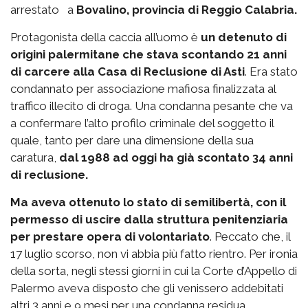
arrestato a
Bovalino, provincia di Reggio Calabria.
Protagonista della caccia all’uomo è
un detenuto di
origini palermitane che stava scontando 21 anni
di carcere alla Casa di Reclusione di Asti
. Era stato
condannato per associazione mafiosa finalizzata al
traffico illecito di droga. Una condanna pesante che va
a confermare l’alto profilo criminale del soggetto il
quale, tanto per dare una dimensione della sua
caratura,
dal 1988 ad oggi ha già scontato 34 anni
di reclusione.
Ma aveva ottenuto lo stato di semilibertà, con il
permesso di uscire dalla struttura penitenziaria
per prestare opera di volontariato
. Peccato che, il
17 luglio scorso, non vi abbia più fatto rientro. Per ironia
della sorta, negli stessi giorni in cui la Corte d’Appello di
Palermo aveva disposto che gli venissero addebitati
altri 3 anni e 9 mesi per una condanna residua.