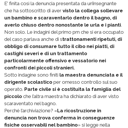
E’ finita così la denuncia presentata da un’insegnante
che ha sottoscritto di aver
visto la collega sollevare
un bambino e scaraventarlo dentro il bagno, di
averlo chiuso dentro nonostante le urla e i pianti
.
Non solo. Le indagini del primo pm che si era occupato
del caso parlava anche di s
trattonamenti ripetuti, di
obbligo di consumare tutto il cibo nei piatti, di
castighi severi e di un trattamento
particolarmente offensivo e vessatorio nei
confronti dei piccoli stranieri.
Sotto indagine sono finiti
la maestra denunciata e il
dirigente scolastico
per omesso controllo sul suo
operato.
Parte civile si è costituita la famiglia del
piccolo
che l’altra maestra ha dichiarato di aver visto
scaraventato nel bagno.
Perché l’archiviazione? «
La ricostruzione in
denuncia non trova conferma in conseguenze
fisiche osservabili nel bambino
» si legge nella