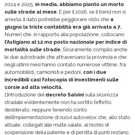
2024 e 2025,
in media, abbiamo pianto un morto
sulle strade al mese
. E per il 2026, se il trend non si
arresta, il dato potrebbe peggiorare visto che
a
giugno la triste contabilità era già arrivata a 7.
Numeri che, in rapporto alla popolazione, collocano
l’Astigiano al 12.mo posto nazionale per indice di
mortalità sulle strade.
Sicuramente complici anche
le due autostrade che attraversano la provincia e che
negli ultimi mesi hanno contato numerose vittime, fra
automobilisti, camionisti e pedoni,
con i due
incredibili casi fotocopia di investimenti sulle
corsie ad alta velocità.
L’introduzione del
decreto Salvini
sulla sicurezza
stradale evidentemente non ha sortito l’effetto
desiderato, neppure tenendo conto
dell’implementazione di nuovi autovelox che, allo stato
attuale, collegati alle multe salate, al rischio di
sospensione della patente e di perdita di punti restano