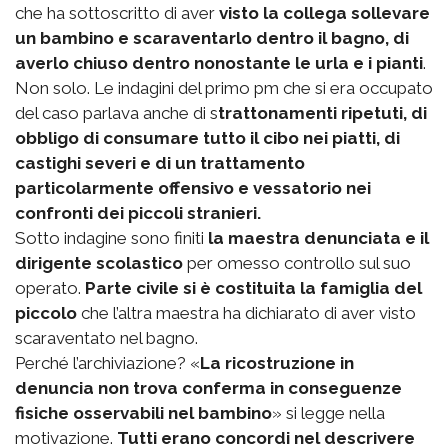
che ha sottoscritto di aver
visto la collega sollevare
un bambino e scaraventarlo dentro il bagno, di
averlo chiuso dentro nonostante le urla e i pianti
.
Non solo. Le indagini del primo pm che si era occupato
del caso parlava anche di s
trattonamenti ripetuti, di
obbligo di consumare tutto il cibo nei piatti, di
castighi severi e di un trattamento
particolarmente offensivo e vessatorio nei
confronti dei piccoli stranieri.
Sotto indagine sono finiti
la maestra denunciata e il
dirigente scolastico
per omesso controllo sul suo
operato.
Parte civile si è costituita la famiglia del
piccolo
che l’altra maestra ha dichiarato di aver visto
scaraventato nel bagno.
Perché l’archiviazione? «
La ricostruzione in
denuncia non trova conferma in conseguenze
fisiche osservabili nel bambino
» si legge nella
motivazione.
Tutti erano concordi nel descrivere