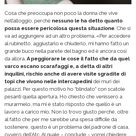
Cosa che preoccupa non poco la donna che vive
nell’alloggio, perché
nessuno le ha detto quanto
possa essere pericolosa questa situazione
. Che si
va ad aggiungere ad un altro problema. «Per accedere
al rubinetto, aggiustarlo e chiuderlo, mi hanno fatto un
grande buco nella parete del bagno ed è ancora così
da allora.
A peggiorare le cose il fatto che da quel
varco escano scarafaggi e, a detta di altri
inquilini, rischio anche di avere visite sgradite di
topi che vivono nelle intercapedini
dei muri dei
palazzi. Per questo motivo ho “blindato” con scatole
pesanti quella apertura. Ho chiesto che venissero a
murarmelo, ma mi è stato risposto che quello è un
lavoro a carico mio. Non lo trovo giusto perché, oltre
al fatto che per me sarebbe una spesa difficile da
sostenere, questo è un problema del padrone di casa,
ovvero dell’Atc. Al quale – conclude – vorrei chiedere