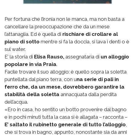
Per fortuna che l’ironia non le manca, ma non basta a
cancellare la preoccupazione che da un mese
l’attanaglia. Ed è quella di
rischiare di crollare al
piano di sotto
mentre si fa la doccia, si lava i denti o è
sul water.
E’ la storia di
Elisa Rauso,
assegnataria di
un alloggio
popolare in via Praia
.
Facile trovare il suo alloggio: è quello sopra la soletta
puntellata dal piano terra, con u
na serie di pali in
ferro che, da un mese, dovrebbero garantire la
stabilità della soletta
annacquata dalla perdita
dell’acqua.
«Ero in casa, ho sentito un botto provenire dal bagno
e in pochi minuti tutta la casa si è allagata – racconta –
E’ saltato il rubinetto generale di tutto l’alloggio
,
che si trova in bagno, appunto, nonostante sia da anni