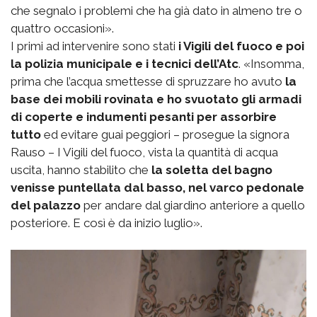
che segnalo i problemi che ha già dato in almeno tre o
quattro occasioni».
I primi ad intervenire sono stati
i Vigili del fuoco e poi
la polizia municipale e i tecnici dell’Atc
. «Insomma,
prima che l’acqua smettesse di spruzzare ho avuto
la
base dei mobili rovinata e ho svuotato gli armadi
di coperte e indumenti pesanti per assorbire
tutto
ed evitare guai peggiori – prosegue la signora
Rauso – I Vigili del fuoco, vista la quantità di acqua
uscita, hanno stabilito che
la soletta del bagno
venisse puntellata dal basso, nel varco pedonale
del palazzo
per andare dal giardino anteriore a quello
posteriore. E così è da inizio luglio».