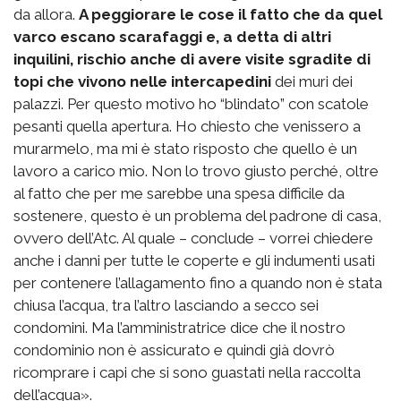
da allora.
A peggiorare le cose il fatto che da quel
varco escano scarafaggi e, a detta di altri
inquilini, rischio anche di avere visite sgradite di
topi che vivono nelle intercapedini
dei muri dei
palazzi. Per questo motivo ho “blindato” con scatole
pesanti quella apertura. Ho chiesto che venissero a
murarmelo, ma mi è stato risposto che quello è un
lavoro a carico mio. Non lo trovo giusto perché, oltre
al fatto che per me sarebbe una spesa difficile da
sostenere, questo è un problema del padrone di casa,
ovvero dell’Atc. Al quale – conclude – vorrei chiedere
anche i danni per tutte le coperte e gli indumenti usati
per contenere l’allagamento fino a quando non è stata
chiusa l’acqua, tra l’altro lasciando a secco sei
condomini. Ma l’amministratrice dice che il nostro
condominio non è assicurato e quindi già dovrò
ricomprare i capi che si sono guastati nella raccolta
dell’acqua».