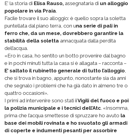
E’ la storia di
Elisa Rauso,
assegnataria di
un alloggio
popolare in via Praia
.
Facile trovare il suo alloggio: è quello sopra la soletta
puntellata dal piano terra, con u
na serie di pali in
ferro che, da un mese, dovrebbero garantire la
stabilità della soletta
annacquata dalla perdita
dell’acqua.
«Ero in casa, ho sentito un botto provenire dal bagno
e in pochi minuti tutta la casa si è allagata – racconta –
E’ saltato il rubinetto generale di tutto l’alloggio
,
che si trova in bagno, appunto, nonostante sia da anni
che segnalo i problemi che ha già dato in almeno tre o
quattro occasioni».
I primi ad intervenire sono stati
i Vigili del fuoco e poi
la polizia municipale e i tecnici dell’Atc
. «Insomma,
prima che l’acqua smettesse di spruzzare ho avuto
la
base dei mobili rovinata e ho svuotato gli armadi
di coperte e indumenti pesanti per assorbire