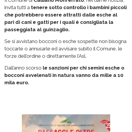
Il Comune di
Calliano Monferrato
, nel darne notizia,
invita tutti a
tenere sotto controllo i bambini piccoli
che potrebbero essere attratti dalle esche al
pari di cani e gatti per i quali è consigliata la
passeggiata al guinzaglio.
Se si avvistano bocconi o esche sospette non bisogna
toccarle o annusarle ed avvisare subito il Comune, le
forze dell’ordine o direttamente l’Asl.
Dall’anno scorso
le sanzioni per chi semini esche o
bocconi avvelenati in natura vanno da mille a 10
mila euro.