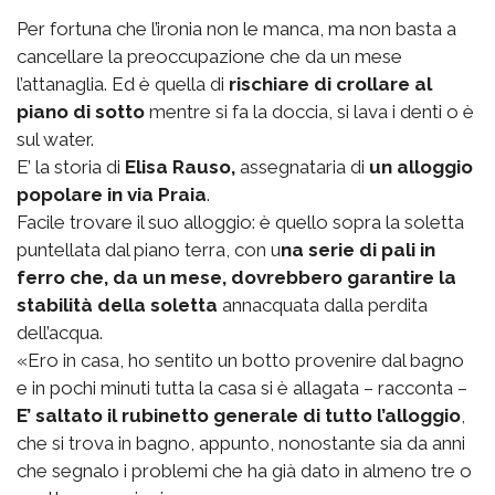
Per fortuna che l’ironia non le manca, ma non basta a
cancellare la preoccupazione che da un mese
l’attanaglia. Ed è quella di
rischiare di crollare al
piano di sotto
mentre si fa la doccia, si lava i denti o è
sul water.
E’ la storia di
Elisa Rauso,
assegnataria di
un alloggio
popolare in via Praia
.
Facile trovare il suo alloggio: è quello sopra la soletta
puntellata dal piano terra, con u
na serie di pali in
ferro che, da un mese, dovrebbero garantire la
stabilità della soletta
annacquata dalla perdita
dell’acqua.
«Ero in casa, ho sentito un botto provenire dal bagno
e in pochi minuti tutta la casa si è allagata – racconta –
E’ saltato il rubinetto generale di tutto l’alloggio
,
che si trova in bagno, appunto, nonostante sia da anni
che segnalo i problemi che ha già dato in almeno tre o