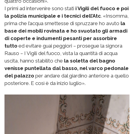
quattro occasioni».
I primi ad intervenire sono stati
i Vigili del fuoco e poi
la polizia municipale e i tecnici dell’Atc
. «Insomma,
prima che l’acqua smettesse di spruzzare ho avuto
la
base dei mobili rovinata e ho svuotato gli armadi
di coperte e indumenti pesanti per assorbire
tutto
ed evitare guai peggiori – prosegue la signora
Rauso – I Vigili del fuoco, vista la quantità di acqua
uscita, hanno stabilito che
la soletta del bagno
venisse puntellata dal basso, nel varco pedonale
del palazzo
per andare dal giardino anteriore a quello
posteriore. E così è da inizio luglio».