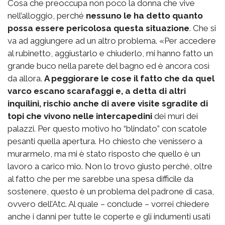
Cosa che preoccupa non poco la donna che vive
nell’alloggio, perché
nessuno le ha detto quanto
possa essere pericolosa questa situazione
. Che si
va ad aggiungere ad un altro problema. «Per accedere
al rubinetto, aggiustarlo e chiuderlo, mi hanno fatto un
grande buco nella parete del bagno ed è ancora così
da allora.
A peggiorare le cose il fatto che da quel
varco escano scarafaggi e, a detta di altri
inquilini, rischio anche di avere visite sgradite di
topi che vivono nelle intercapedini
dei muri dei
palazzi. Per questo motivo ho “blindato” con scatole
pesanti quella apertura. Ho chiesto che venissero a
murarmelo, ma mi è stato risposto che quello è un
lavoro a carico mio. Non lo trovo giusto perché, oltre
al fatto che per me sarebbe una spesa difficile da
sostenere, questo è un problema del padrone di casa,
ovvero dell’Atc. Al quale – conclude – vorrei chiedere
anche i danni per tutte le coperte e gli indumenti usati