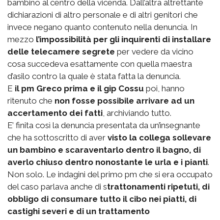
bambino al centro della vicenda. Dall’altra altrettante
dichiarazioni di altro personale e di altri genitori che
invece negano quanto contenuto nella denuncia. In
mezzo
l’impossibilità per gli inquirenti di installare
delle telecamere segrete
per vedere da vicino
cosa succedeva esattamente con quella maestra
d’asilo contro la quale è stata fatta la denuncia.
E
il pm Greco prima e il gip Cossu
poi, hanno
ritenuto che
non fosse possibile arrivare ad un
accertamento dei fatti
, archiviando tutto.
E’ finita così la denuncia presentata da un’insegnante
che ha sottoscritto di aver
visto la collega sollevare
un bambino e scaraventarlo dentro il bagno, di
averlo chiuso dentro nonostante le urla e i pianti
.
Non solo. Le indagini del primo pm che si era occupato
del caso parlava anche di s
trattonamenti ripetuti, di
obbligo di consumare tutto il cibo nei piatti, di
castighi severi e di un trattamento