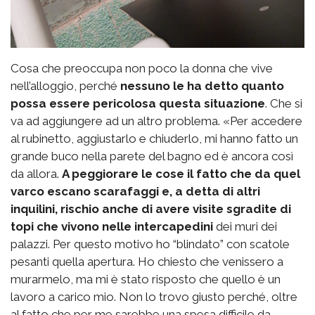
Cosa che preoccupa non poco la donna che vive
nell’alloggio, perché
nessuno le ha detto quanto
possa essere pericolosa questa situazione
. Che si
va ad aggiungere ad un altro problema. «Per accedere
al rubinetto, aggiustarlo e chiuderlo, mi hanno fatto un
grande buco nella parete del bagno ed è ancora così
da allora.
A peggiorare le cose il fatto che da quel
varco escano scarafaggi e, a detta di altri
inquilini, rischio anche di avere visite sgradite di
topi che vivono nelle intercapedini
dei muri dei
palazzi. Per questo motivo ho “blindato” con scatole
pesanti quella apertura. Ho chiesto che venissero a
murarmelo, ma mi è stato risposto che quello è un
lavoro a carico mio. Non lo trovo giusto perché, oltre
al fatto che per me sarebbe una spesa difficile da