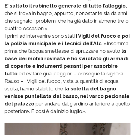
E’ saltato il rubinetto generale di tutto l’alloggio
,
che si trova in bagno, appunto, nonostante sia da anni
che segnalo i problemi che ha già dato in almeno tre o
quattro occasioni».
I primi ad intervenire sono stati
i Vigili del fuoco e poi
la polizia municipale e i tecnici dell’Atc
. «Insomma,
prima che l’acqua smettesse di spruzzare ho avuto
la
base dei mobili rovinata e ho svuotato gli armadi
di coperte e indumenti pesanti per assorbire
tutto
ed evitare guai peggiori – prosegue la signora
Rauso – I Vigili del fuoco, vista la quantità di acqua
uscita, hanno stabilito che
la soletta del bagno
venisse puntellata dal basso, nel varco pedonale
del palazzo
per andare dal giardino anteriore a quello
posteriore. E così è da inizio luglio».