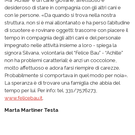
Ma “Achille” è un cane giovane, affettuoso e
desideroso di stare in compagnia con gli altri cani e
con le persone. «Da quando si trova nella nostra
struttura, non si è mai allontanato e ha perso l’abitudine
di scuotere e rovinare oggetti: trascorre con piacere il
tempo in compagnia degli altri cani e del personale
impegnato nelle attività insieme a loro - spiega la
signora Silvana, volontaria del “Felice Bau” - “Achille”
non ha problemi caratteriali; è anzi un coccolone,
molto affettuoso e adora farsi riempire di carezze.
Probabilmente si comportava in quel modo per noia».
La speranza è di trovare una famiglia che abbia del
tempo per lui. Per info: tel. 331/7576273,
www.felicebau.it
.
Marta Martiner Testa