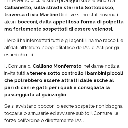
L’intervento di cui è stato protagonista si è tenuto a
Callianetto, sulla strada sterrata Sottobosco,
traversa di via Martinetti
dove sono stati rinvenuti
alcuni
bocconi, dalla appetitosa forma di polpetta
ma fortemente sospettati di essere velenosi.
Hero li ha intercettati tutti e gli agenti li hanno raccolti e
affidati all’Istituto Zooprofilattico dell’Asl di Asti per gli
esami chimici.
Il Comune di
Calliano Monferrato
, nel darne notizia,
invita tutti a
tenere sotto controllo i bambini piccoli
che potrebbero essere attratti dalle esche al
pari di cani e gatti per i quali è consigliata la
passeggiata al guinzaglio.
Se si avvistano bocconi o esche sospette non bisogna
toccarle o annusarle ed avvisare subito il Comune, le
forze dell’ordine o direttamente l’Asl.