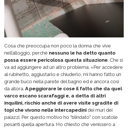
Cosa che preoccupa non poco la donna che vive
nell’alloggio, perché
nessuno le ha detto quanto
possa essere pericolosa questa situazione
. Che si
va ad aggiungere ad un altro problema. «Per accedere
al rubinetto, aggiustarlo e chiuderlo, mi hanno fatto un
grande buco nella parete del bagno ed è ancora così
da allora.
A peggiorare le cose il fatto che da quel
varco escano scarafaggi e, a detta di altri
inquilini, rischio anche di avere visite sgradite di
topi che vivono nelle intercapedini
dei muri dei
palazzi. Per questo motivo ho “blindato” con scatole
pesanti quella apertura. Ho chiesto che venissero a