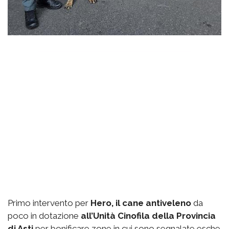
Primo intervento per
Hero, il cane antiveleno
da
poco in dotazione
all’Unità Cinofila della Provincia
di Asti
per bonificare zone in cui sono segnalate esche