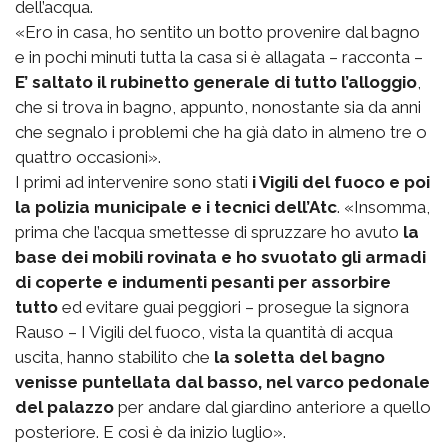
dell’acqua.
«Ero in casa, ho sentito un botto provenire dal bagno
e in pochi minuti tutta la casa si è allagata – racconta –
E’ saltato il rubinetto generale di tutto l’alloggio
,
che si trova in bagno, appunto, nonostante sia da anni
che segnalo i problemi che ha già dato in almeno tre o
quattro occasioni».
I primi ad intervenire sono stati
i Vigili del fuoco e poi
la polizia municipale e i tecnici dell’Atc
. «Insomma,
prima che l’acqua smettesse di spruzzare ho avuto
la
base dei mobili rovinata e ho svuotato gli armadi
di coperte e indumenti pesanti per assorbire
tutto
ed evitare guai peggiori – prosegue la signora
Rauso – I Vigili del fuoco, vista la quantità di acqua
uscita, hanno stabilito che
la soletta del bagno
venisse puntellata dal basso, nel varco pedonale
del palazzo
per andare dal giardino anteriore a quello
posteriore. E così è da inizio luglio».