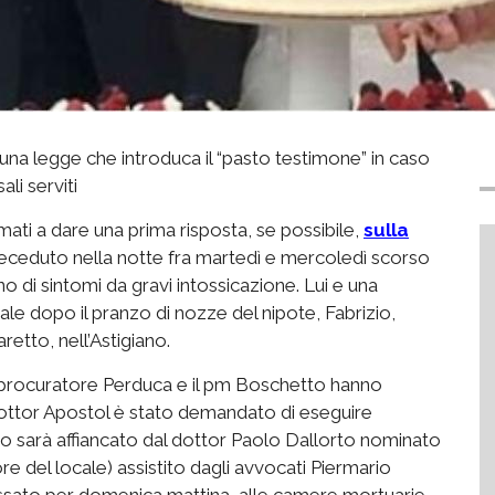
una legge che introduca il “pasto testimone” in caso
i serviti
mati a dare una prima risposta, se possibile,
sulla
 deceduto nella notte fra martedì e mercoledì scorso
 di sintomi da gravi intossicazione. Lui e una
male dopo il pranzo di nozze del nipote, Fabrizio,
etto, nell’Astigiano.
 il procuratore Perduca e il pm Boschetto hanno
l dottor Apostol è stato demandato di eseguire
oro sarà affiancato dal dottor Paolo Dallorto nominato
e del locale) assistito dagli avvocati Piermario
fissato per domenica mattina, alle camere mortuarie