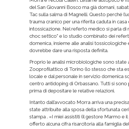
del San Giovanni Bosco ma già domani, sabato,
Tac sulla salma di Magnelli. Questo perché l
trauma cranico per una riferita caduta in casa 
intossicazione. Nel referto medico si parla di 
choc settico” e lo studio combinato dei refert
domenica, insieme alle analisi tossicologiche e m
dovrebbe dare una risposta definita.
Proprio le analisi microbiologiche sono state a
Zooprofilattico di Torino (lo stesso che sta e
locale e dal personale in servizio domenica 
centro antidoping di Orbassano. Tutti si sono p
prima di depositare le relative relazioni.
Intanto dall’avvocato Morra arriva una precis
state attribuite alla sposa della sfortunata ce
stampa . «I miei assistiti (il gestore Marmo e
offerto alcuna cifra risarcitoria alla famiglia