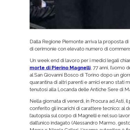
Dalla Regione Piemonte arriva la proposta di 
di cerimonie con elevato numero di commensal
Un week end di lavoro per i medici legali chia
morte di Pierino Magnelli
, 77 anni, l’uomo
al San Giovanni Bosco di Torino dopo un giorno
quarantina di altri parenti e amici erano stati 
tenutosi alla Locanda delle Antiche Sere di Mar
Nella giornata di venerdì, in Procura ad Asti,
conferito gli incarichi di carattere tecnico: a
l’autopsia sul corpo di Magnelli e nel suo lav
dall’unico indagato (Alessandro Marmo, gestor
Morra e Nicola Calleri. L’esame autoptico è 