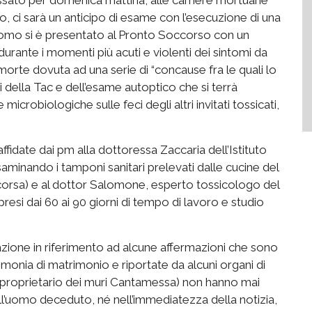
 ci sarà un anticipo di esame con l’esecuzione di una
’uomo si è presentato al Pronto Soccorso con un
durante i momenti più acuti e violenti dei sintomi da
morte dovuta ad una serie di “concause fra le quali lo
i della Tac e dell’esame autoptico che si terrà
icrobiologiche sulle feci degli altri invitati tossicati,
ffidate dai pm alla dottoressa Zaccaria dell’Istituto
saminando i tamponi sanitari prelevati dalle cucine del
scorsa) e al dottor Salomone, esperto tossicologo del
resi dai 60 ai 90 giorni di tempo di lavoro e studio
azione in riferimento ad alcune affermazioni che sono
rimonia di matrimonio e riportate da alcuni organi di
 il proprietario dei muri Cantamessa) non hanno mai
 dell’uomo deceduto, né nell’immediatezza della notizia,