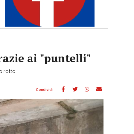
azie ai "puntelli"
bo rotto