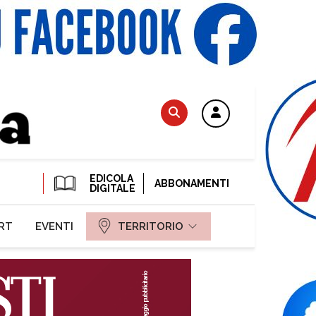
EDICOLA
ABBONAMENTI
DIGITALE
RT
EVENTI
TERRITORIO