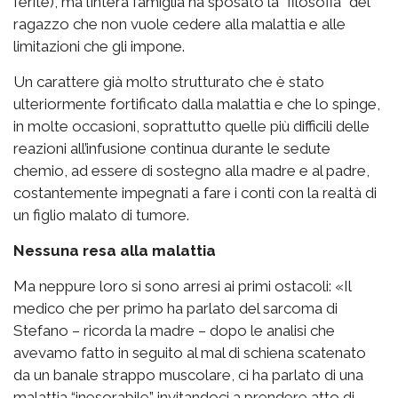
ferite), ma l’intera famiglia ha sposato la “filosofia” del
ragazzo che non vuole cedere alla malattia e alle
limitazioni che gli impone.
Un carattere già molto strutturato che è stato
ulteriormente fortificato dalla malattia e che lo spinge,
in molte occasioni, soprattutto quelle più difficili delle
reazioni all’infusione continua durante le sedute
chemio, ad essere di sostegno alla madre e al padre,
costantemente impegnati a fare i conti con la realtà di
un figlio malato di tumore.
Nessuna resa alla malattia
Ma neppure loro si sono arresi ai primi ostacoli: «Il
medico che per primo ha parlato del sarcoma di
Stefano – ricorda la madre – dopo le analisi che
avevamo fatto in seguito al mal di schiena scatenato
da un banale strappo muscolare, ci ha parlato di una
malattia “inesorabile” invitandoci a prendere atto di