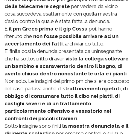
delle telecamere segrete
per vedere da vicino
cosa succedeva esattamente con quella maestra
d’asilo contro la quale è stata fatta la denuncia.
E
il pm Greco prima e il gip Cossu
poi, hanno
ritenuto che
non fosse possibile arrivare ad un
accertamento dei fatti
, archiviando tutto.
E’ finita così la denuncia presentata da un’insegnante
che ha sottoscritto di aver
visto la collega sollevare
un bambino e scaraventarlo dentro il bagno, di
averlo chiuso dentro nonostante le urla e i pianti
.
Non solo. Le indagini del primo pm che si era occupato
del caso parlava anche di s
trattonamenti ripetuti, di
obbligo di consumare tutto il cibo nei piatti, di
castighi severi e di un trattamento
particolarmente offensivo e vessatorio nei
confronti dei piccoli stranieri.
Sotto indagine sono finiti
la maestra denunciata e il
dirigente scolastico
per omesso controllo sul suo