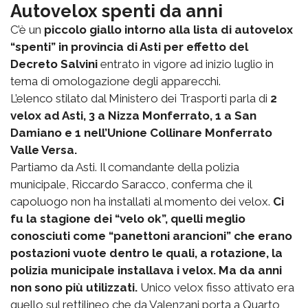
Autovelox spenti da anni
C’è un
piccolo giallo intorno alla lista di autovelox
“spenti” in provincia di Asti per effetto del
Decreto Salvini
entrato in vigore ad inizio luglio in
tema di omologazione degli apparecchi.
L’elenco stilato dal Ministero dei Trasporti parla di
2
velox ad Asti, 3 a Nizza Monferrato, 1 a San
Damiano e 1 nell’Unione Collinare Monferrato
Valle Versa.
Partiamo da Asti. Il comandante della polizia
municipale, Riccardo Saracco, conferma che il
capoluogo non ha installati al momento dei velox.
Ci
fu la stagione dei “velo ok”, quelli meglio
conosciuti come “panettoni arancioni” che erano
postazioni vuote dentro le quali, a rotazione, la
polizia municipale installava i velox. Ma da anni
non sono più utilizzati.
Unico velox fisso attivato era
quello sul rettilineo che da Valenzani porta a Quarto