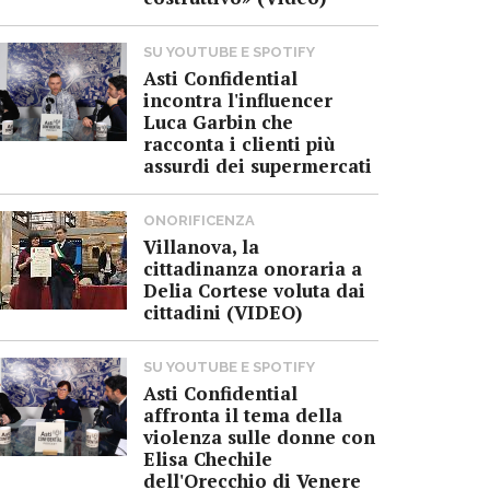
SU YOUTUBE E SPOTIFY
Asti Confidential
incontra l'influencer
Luca Garbin che
racconta i clienti più
assurdi dei supermercati
ONORIFICENZA
Villanova, la
cittadinanza onoraria a
Delia Cortese voluta dai
cittadini (VIDEO)
SU YOUTUBE E SPOTIFY
Asti Confidential
affronta il tema della
violenza sulle donne con
Elisa Chechile
dell'Orecchio di Venere