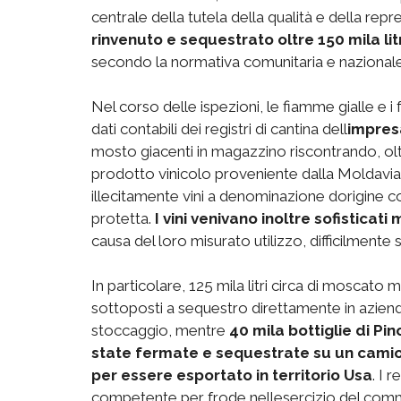
centrale della tutela della qualità e della repr
rinvenuto e sequestrato oltre 150 mila lit
secondo la normativa comunitaria e nazionale
Nel corso delle ispezioni, le fiamme gialle e i
dati contabili dei registri di cantina dell
impres
mosto giacenti in magazzino riscontrando, oltr
prodotto vinicolo proveniente dalla Moldavia o
illecitamente vini a denominazione dorigine c
protetta.
I vini venivano inoltre sofistica
causa del loro misurato utilizzo, difficilmente s
In particolare, 125 mila litri circa di moscat
sottoposti a sequestro direttamente in azienda
stoccaggio, mentre
40 mila bottiglie di Pin
state fermate e sequestrate su un camio
per essere esportato in territorio Usa
. I 
competente per frode nellesercizio del comm