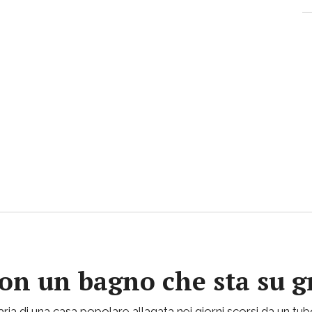
con un bagno che sta su gr
ria di una casa popolare allagata nei giorni scorsi da un tu