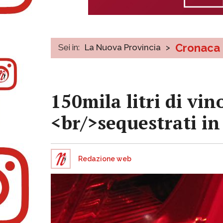
Cronaca
Sei in:
La Nuova Provincia
>
150mila litri di v
<br/>sequestrati i
Redazione web