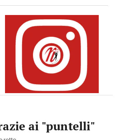
azie ai "puntelli"
bo rotto