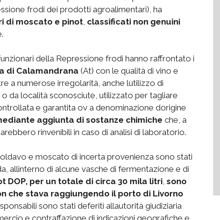
essione frodi dei prodotti agroalimentari), ha
ri di moscato e pinot
,
classificati non genuini
.
 funzionari della Repressione frodi hanno raffrontato i
a di Calamandrana
(At) con le qualità di vino e
e a numerose irregolarità, anche lutilizzo di
 da località sconosciute, utilizzato per tagliare
ontrollata e garantita ov a denominazione dorigine
ti mediante aggiunta di sostanze chimiche
che, a
arebbero rinvenibili in caso di analisi di laboratorio.
o moldavo e moscato di incerta provenienza sono stati
, allinterno di alcune vasche di fermentazione e di
ot DOP, per un totale di circa 30 mila litri
,
sono
n che stava raggiungendo il porto di Livorno
responsabili sono stati deferiti allautorità giudiziaria
ercio e contraffazione di indicazioni geografiche e