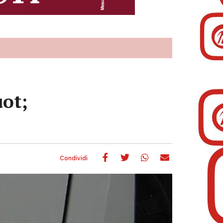
ot;
a