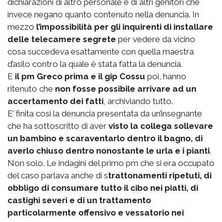
dichiarazioni di altro personale e di altri genitori che
invece negano quanto contenuto nella denuncia. In
mezzo
l’impossibilità per gli inquirenti di installare
delle telecamere segrete
per vedere da vicino
cosa succedeva esattamente con quella maestra
d’asilo contro la quale è stata fatta la denuncia.
E
il pm Greco prima e il gip Cossu
poi, hanno
ritenuto che
non fosse possibile arrivare ad un
accertamento dei fatti
, archiviando tutto.
E’ finita così la denuncia presentata da un’insegnante
che ha sottoscritto di aver
visto la collega sollevare
un bambino e scaraventarlo dentro il bagno, di
averlo chiuso dentro nonostante le urla e i pianti
.
Non solo. Le indagini del primo pm che si era occupato
del caso parlava anche di s
trattonamenti ripetuti, di
obbligo di consumare tutto il cibo nei piatti, di
castighi severi e di un trattamento
particolarmente offensivo e vessatorio nei