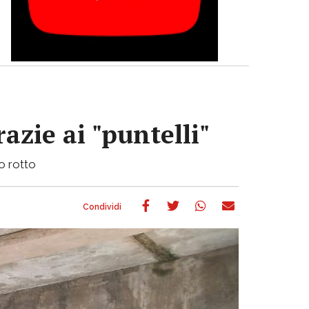
azie ai "puntelli"
bo rotto