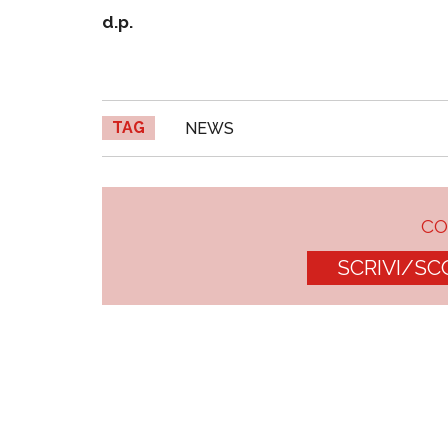
d.p.
TAG
NEWS
C
SCRIVI/SC