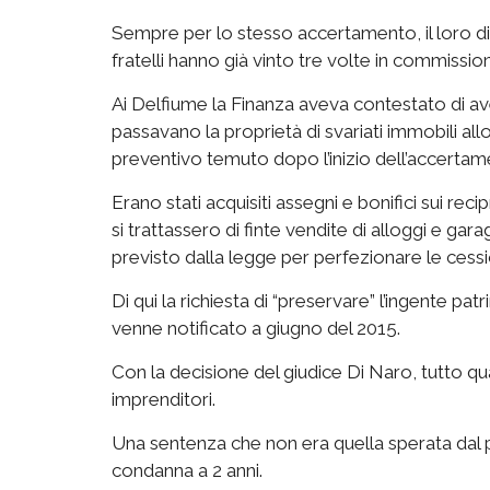
Sempre per lo stesso accertamento, il loro dif
fratelli hanno già vinto tre volte in commission
Ai Delfiume la Finanza aveva contestato di aver f
passavano la proprietà di svariati immobili al
preventivo temuto dopo l’inizio dell’accertam
Erano stati acquisiti assegni e bonifici sui rec
si trattassero di finte vendite di alloggi e ga
previsto dalla legge per perfezionare le cessi
Di qui la richiesta di “preservare” l’ingente p
venne notificato a giugno del 2015.
Con la decisione del giudice Di Naro, tutto qu
imprenditori.
Una sentenza che non era quella sperata dal
condanna a 2 anni.