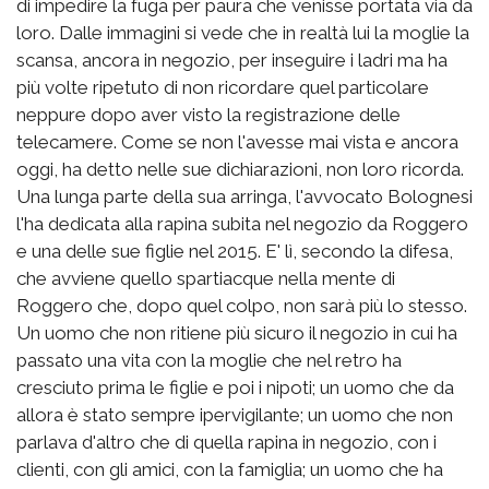
di impedire la fuga per paura che venisse portata via da
loro. Dalle immagini si vede che in realtà lui la moglie la
scansa, ancora in negozio, per inseguire i ladri ma ha
più volte ripetuto di non ricordare quel particolare
neppure dopo aver visto la registrazione delle
telecamere. Come se non l'avesse mai vista e ancora
oggi, ha detto nelle sue dichiarazioni, non loro ricorda.
Una lunga parte della sua arringa, l'avvocato Bolognesi
l'ha dedicata alla rapina subita nel negozio da Roggero
e una delle sue figlie nel 2015. E' lì, secondo la difesa,
che avviene quello spartiacque nella mente di
Roggero che, dopo quel colpo, non sarà più lo stesso.
Un uomo che non ritiene più sicuro il negozio in cui ha
passato una vita con la moglie che nel retro ha
cresciuto prima le figlie e poi i nipoti; un uomo che da
allora è stato sempre ipervigilante; un uomo che non
parlava d'altro che di quella rapina in negozio, con i
clienti, con gli amici, con la famiglia; un uomo che ha