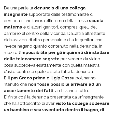
Da una parte la
denuncia di una collega
insegnante
supportata dalle testimonianze di
personale che lavora all’interno della stessa
scuola
materna
e di alcuni genitori, compresi quelli del
bambino al centro della vicenda. Dall’altra altrettante
dichiarazioni di altro personale e di altri genitori che
invece negano quanto contenuto nella denuncia. In
mezzo
l’impossibilità per gli inquirenti di installare
delle telecamere segrete
per vedere da vicino
cosa succedeva esattamente con quella maestra
d’asilo contro la quale è stata fatta la denuncia.
E
il pm Greco prima e il gip Cossu
poi, hanno
ritenuto che
non fosse possibile arrivare ad un
accertamento dei fatti
, archiviando tutto.
E’ finita così la denuncia presentata da un’insegnante
che ha sottoscritto di aver
visto la collega sollevare
un bambino e scaraventarlo dentro il bagno, di