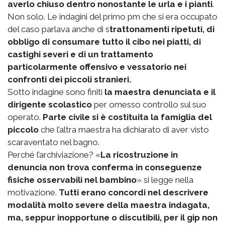
averlo chiuso dentro nonostante le urla e i pianti
.
Non solo. Le indagini del primo pm che si era occupato
del caso parlava anche di s
trattonamenti ripetuti, di
obbligo di consumare tutto il cibo nei piatti, di
castighi severi e di un trattamento
particolarmente offensivo e vessatorio nei
confronti dei piccoli stranieri.
Sotto indagine sono finiti
la maestra denunciata e il
dirigente scolastico
per omesso controllo sul suo
operato.
Parte civile si è costituita la famiglia del
piccolo
che l’altra maestra ha dichiarato di aver visto
scaraventato nel bagno.
Perché l’archiviazione? «
La ricostruzione in
denuncia non trova conferma in conseguenze
fisiche osservabili nel bambino
» si legge nella
motivazione.
Tutti erano concordi nel descrivere
modalità molto severe della maestra indagata,
ma, seppur inopportune o discutibili, per il gip non