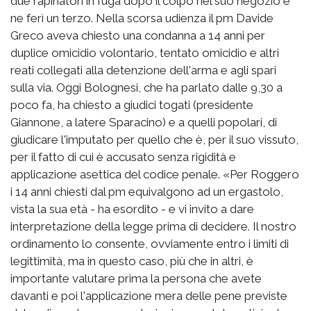
due rapinatori in fuga dopo il colpo nel suo negozio e
ne ferì un terzo. Nella scorsa udienza il pm Davide
Greco aveva chiesto una condanna a 14 anni per
duplice omicidio volontario, tentato omicidio e altri
reati collegati alla detenzione dell'arma e agli spari
sulla via. Oggi Bolognesi, che ha parlato dalle 9,30 a
poco fa, ha chiesto a giudici togati (presidente
Giannone, a latere Sparacino) e a quelli popolari, di
giudicare l'imputato per quello che è, per il suo vissuto,
per il fatto di cui è accusato senza rigidità e
applicazione asettica del codice penale. «Per Roggero
i 14 anni chiesti dal pm equivalgono ad un ergastolo,
vista la sua età - ha esordito - e vi invito a dare
interpretazione della legge prima di decidere. Il nostro
ordinamento lo consente, ovviamente entro i limiti di
legittimità, ma in questo caso, più che in altri, è
importante valutare prima la persona che avete
davanti e poi l'applicazione mera delle pene previste