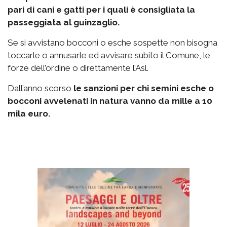
pari di cani e gatti per i quali è consigliata la
passeggiata al guinzaglio.
Se si avvistano bocconi o esche sospette non bisogna
toccarle o annusarle ed avvisare subito il Comune, le
forze dell’ordine o direttamente l’Asl.
Dall’anno scorso
le sanzioni per chi semini esche o
bocconi avvelenati in natura vanno da mille a 10
mila euro.