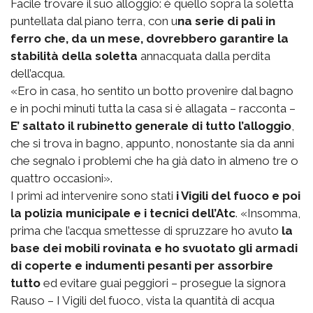
Facile trovare il suo alloggio: è quello sopra la soletta
puntellata dal piano terra, con u
na serie di pali in
ferro che, da un mese, dovrebbero garantire la
stabilità della soletta
annacquata dalla perdita
dell’acqua.
«Ero in casa, ho sentito un botto provenire dal bagno
e in pochi minuti tutta la casa si è allagata – racconta –
E’ saltato il rubinetto generale di tutto l’alloggio
,
che si trova in bagno, appunto, nonostante sia da anni
che segnalo i problemi che ha già dato in almeno tre o
quattro occasioni».
I primi ad intervenire sono stati
i Vigili del fuoco e poi
la polizia municipale e i tecnici dell’Atc
. «Insomma,
prima che l’acqua smettesse di spruzzare ho avuto
la
base dei mobili rovinata e ho svuotato gli armadi
di coperte e indumenti pesanti per assorbire
tutto
ed evitare guai peggiori – prosegue la signora
Rauso – I Vigili del fuoco, vista la quantità di acqua