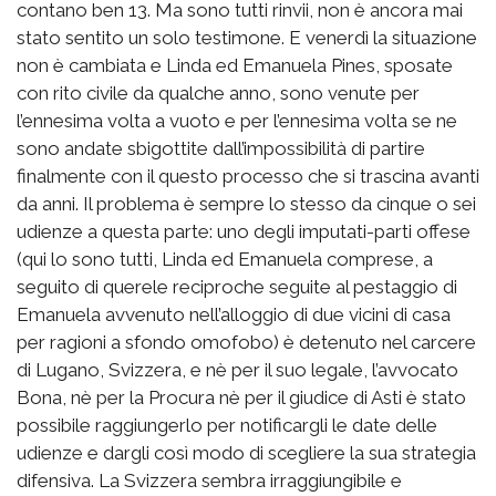
contano ben 13. Ma sono tutti rinvii, non è ancora mai
stato sentito un solo testimone. E venerdì la situazione
non è cambiata e Linda ed Emanuela Pines, sposate
con rito civile da qualche anno, sono venute per
l’ennesima volta a vuoto e per l’ennesima volta se ne
sono andate sbigottite dall’impossibilità di partire
finalmente con il questo processo che si trascina avanti
da anni. Il problema è sempre lo stesso da cinque o sei
udienze a questa parte: uno degli imputati-parti offese
(qui lo sono tutti, Linda ed Emanuela comprese, a
seguito di querele reciproche seguite al pestaggio di
Emanuela avvenuto nell’alloggio di due vicini di casa
per ragioni a sfondo omofobo) è detenuto nel carcere
di Lugano, Svizzera, e nè per il suo legale, l’avvocato
Bona, nè per la Procura nè per il giudice di Asti è stato
possibile raggiungerlo per notificargli le date delle
udienze e dargli così modo di scegliere la sua strategia
difensiva. La Svizzera sembra irraggiungibile e