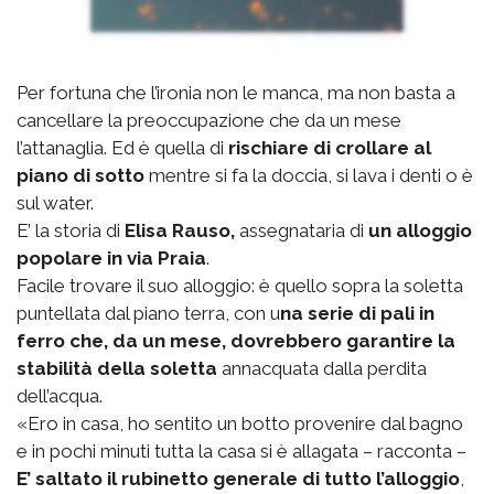
Per fortuna che l’ironia non le manca, ma non basta a
cancellare la preoccupazione che da un mese
l’attanaglia. Ed è quella di
rischiare di crollare al
piano di sotto
mentre si fa la doccia, si lava i denti o è
sul water.
E’ la storia di
Elisa Rauso,
assegnataria di
un alloggio
popolare in via Praia
.
Facile trovare il suo alloggio: è quello sopra la soletta
puntellata dal piano terra, con u
na serie di pali in
ferro che, da un mese, dovrebbero garantire la
stabilità della soletta
annacquata dalla perdita
dell’acqua.
«Ero in casa, ho sentito un botto provenire dal bagno
e in pochi minuti tutta la casa si è allagata – racconta –
E’ saltato il rubinetto generale di tutto l’alloggio
,