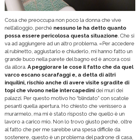
Cosa che preoccupa non poco la donna che vive
nell’alloggio, perché
nessuno le ha detto quanto
possa essere pericolosa questa situazione
. Che si
va ad aggiungere ad un altro problema. «Per accedere
al rubinetto, aggiustarlo e chiuderlo, mi hanno fatto un
grande buco nella parete del bagno ed è ancora così
da allora.
A peggiorare le cose il fatto che da quel
varco escano scarafaggi e, a detta di altri
inquilini, rischio anche di avere visite sgradite di
topi che vivono nelle intercapedini
dei muri dei
palazzi. Per questo motivo ho “blindato” con scatole
pesanti quella apertura. Ho chiesto che venissero a
murarmelo, ma mi è stato risposto che quello è un
lavoro a carico mio. Non lo trovo giusto perché, oltre
al fatto che per me sarebbe una spesa difficile da
sostenere, questo è un problema del padrone di casa,