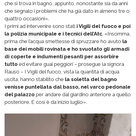
che si trova in bagno, appunto, nonostante sia da anni
che segnalo i problemi che ha già dato in almeno tre o
quattro occasioni».
I primi ad intervenire sono stati
i Vigili del fuoco e poi
la polizia municipale e i tecnici dell’Atc
. «Insomma,
prima che l’acqua smettesse di spruzzare ho avuto
la
base dei mobili rovinata e ho svuotato gli armadi
di coperte e indumenti pesanti per assorbire
tutto
ed evitare guai peggiori – prosegue la signora
Rauso – I Vigili del fuoco, vista la quantità di acqua
uscita, hanno stabilito che
la soletta del bagno
venisse puntellata dal basso, nel varco pedonale
del palazzo
per andare dal giardino anteriore a quello
posteriore. E così è da inizio luglio».