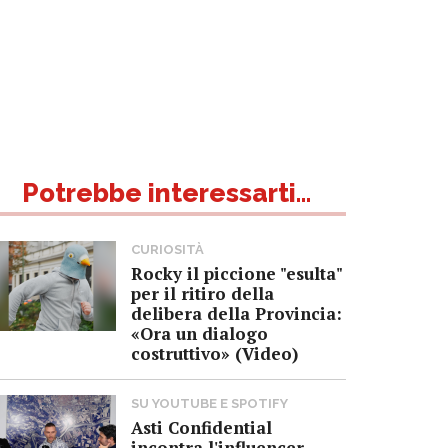
Potrebbe interessarti...
CURIOSITÀ
Rocky il piccione "esulta"
per il ritiro della
delibera della Provincia:
«Ora un dialogo
costruttivo» (Video)
SU YOUTUBE E SPOTIFY
Asti Confidential
incontra l'influencer