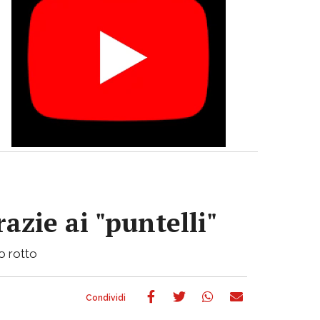
azie ai "puntelli"
bo rotto