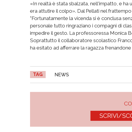
«In realtà è stata sbalzata, nell'impatto, e ha 
era attutire il colpo». Dal Pellati nel frattemp
"Fortunatamente la vicenda si è conclusa senza 
personale tutto ringraziano i compagni di clas
impedire il gesto. La professoressa Monica B
Soprattutto il collaboratore scolastico Franco
ha esitato ad afferrare la ragazza frenandone 
TAG
NEWS
C
SCRIVI/SC