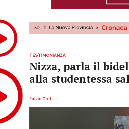
Cronaca
Sei in:
La Nuova Provincia
>
TESTIMONIANZA
Nizza, parla il bide
alla studentessa sal
Fulvio Gatti