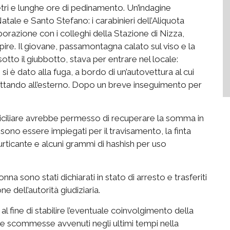
ometri e lunghe ore di pedinamento. Un’indagine
tale e Santo Stefano: i carabinieri dell’Aliquota
borazione con i colleghi della Stazione di Nizza,
ire. Il giovane, passamontagna calato sul viso e la
otto il giubbotto, stava per entrare nel locale:
si è dato alla fuga, a bordo di un’autovettura al cui
pettando all’esterno. Dopo un breve inseguimento per
iciliare avrebbe permesso di recuperare la somma in
sono essere impiegati per il travisamento, la finta
 urticante e alcuni grammi di hashish per uso
onna sono stati dichiarati in stato di arresto e trasferiti
e dell’autorità giudiziaria.
al fine di stabilire l’eventuale coinvolgimento della
 sale scommesse avvenuti negli ultimi tempi nella