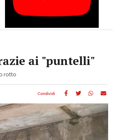
azie ai "puntelli"
bo rotto