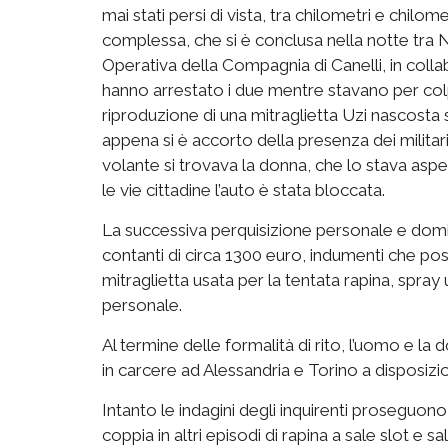
mai stati persi di vista, tra chilometri e chil
complessa, che si è conclusa nella notte tra Na
Operativa della Compagnia di Canelli, in colla
hanno arrestato i due mentre stavano per colp
riproduzione di una mitraglietta Uzi nascosta s
appena si è accorto della presenza dei militari 
volante si trovava la donna, che lo stava as
le vie cittadine l’auto è stata bloccata.
La successiva perquisizione personale e dom
contanti di circa 1300 euro, indumenti che pos
mitraglietta usata per la tentata rapina, spray
personale.
Al termine delle formalità di rito, l’uomo e la d
in carcere ad Alessandria e Torino a disposizion
Intanto le indagini degli inquirenti proseguono 
coppia in altri episodi di rapina a sale slot e