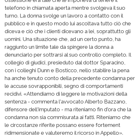
ossessione era tale che le imponeva di tenere il
telefono in chiamata aperta mentre svolgeva il suo
turno. La donna svolge un lavoro a contatto con il
pubblico e in questo modo lui ascoltava tutto ciò che
diceva e ciò che i clienti dicevano a lei, soprattutto gli
uomini. Una situazione che, ad un certo punto, ha
raggiunto un limite tale da spingere la donna a
denunciarlo per sottrarsi al suo controllo completo. Il
collegio di giudici, presieduto dal dottor Sparacino,
con i colleghi Dunn e Bosticco, nello stabilire la pena
ha anche tenuto conto della precedente condanna per
le accuse sovrapponibili, segno di comportamenti
recidivi. «Attendiamo di leggere le motivazioni della
sentenza - commenta l'avvocato Alberto Bazzano,
difensore dell'imputato - ma riteniamo fin d'ora che la
condanna non sia commisurata ai fatti. Riteniamo che
le circostanze riferite possano essere fortement
ridimensionate e valuteremo il ricorso in Appello».