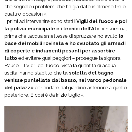
che segnalo i problemi che ha già dato in almeno tre o
quattro occasioni».
I primi ad intervenire sono stati
i Vigili del fuoco e poi
la polizia municipale e i tecnici dell’Atc
. «Insomma,
prima che l’acqua smettesse di spruzzare ho avuto
la
base dei mobili rovinata e ho svuotato gli armadi
di coperte e indumenti pesanti per assorbire
tutto
ed evitare guai peggiori – prosegue la signora
Rauso – I Vigili del fuoco, vista la quantità di acqua
uscita, hanno stabilito che
la soletta del bagno
venisse puntellata dal basso, nel varco pedonale
del palazzo
per andare dal giardino anteriore a quello
posteriore. E così è da inizio luglio».