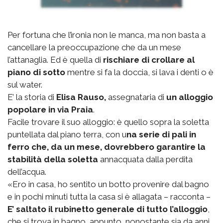
Per fortuna che l’ironia non le manca, ma non basta a
cancellare la preoccupazione che da un mese
l’attanaglia. Ed è quella di
rischiare di crollare al
piano di sotto
mentre si fa la doccia, si lava i denti o è
sul water.
E’ la storia di
Elisa Rauso,
assegnataria di
un alloggio
popolare in via Praia
.
Facile trovare il suo alloggio: è quello sopra la soletta
puntellata dal piano terra, con u
na serie di pali in
ferro che, da un mese, dovrebbero garantire la
stabilità della soletta
annacquata dalla perdita
dell’acqua.
«Ero in casa, ho sentito un botto provenire dal bagno
e in pochi minuti tutta la casa si è allagata – racconta –
E’ saltato il rubinetto generale di tutto l’alloggio
,
che si trova in bagno, appunto, nonostante sia da anni