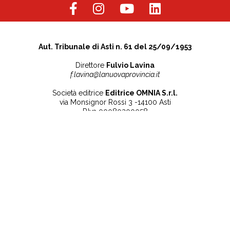
Aut. Tribunale di Asti n. 61 del 25/09/1953
Direttore
Fulvio Lavina
f.lavina@lanuovaprovincia.it
Società editrice
Editrice OMNIA S.r.l.
via Monsignor Rossi 3 -14100 Asti
P.Iva 00080200058
Contatti
Note legali
Tel:
+39 0141 532186
Privacy Policy
info@lanuovaprovincia.it
Cookie Policy
segreteria@lanuovaprovincia.it
Dichiarazione di
sito@lanuovaprovincia.it
accessibilità
Aggiorna le preferenze