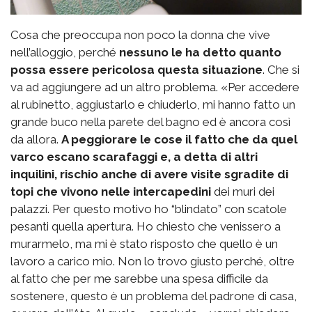
Cosa che preoccupa non poco la donna che vive
nell’alloggio, perché
nessuno le ha detto quanto
possa essere pericolosa questa situazione
. Che si
va ad aggiungere ad un altro problema. «Per accedere
al rubinetto, aggiustarlo e chiuderlo, mi hanno fatto un
grande buco nella parete del bagno ed è ancora così
da allora.
A peggiorare le cose il fatto che da quel
varco escano scarafaggi e, a detta di altri
inquilini, rischio anche di avere visite sgradite di
topi che vivono nelle intercapedini
dei muri dei
palazzi. Per questo motivo ho “blindato” con scatole
pesanti quella apertura. Ho chiesto che venissero a
murarmelo, ma mi è stato risposto che quello è un
lavoro a carico mio. Non lo trovo giusto perché, oltre
al fatto che per me sarebbe una spesa difficile da
sostenere, questo è un problema del padrone di casa,