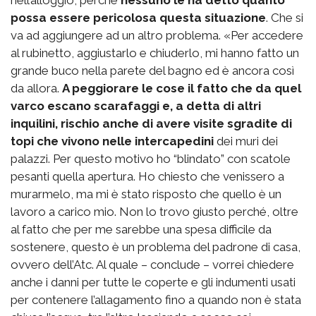
nell’alloggio, perché
nessuno le ha detto quanto
possa essere pericolosa questa situazione
. Che si
va ad aggiungere ad un altro problema. «Per accedere
al rubinetto, aggiustarlo e chiuderlo, mi hanno fatto un
grande buco nella parete del bagno ed è ancora così
da allora.
A peggiorare le cose il fatto che da quel
varco escano scarafaggi e, a detta di altri
inquilini, rischio anche di avere visite sgradite di
topi che vivono nelle intercapedini
dei muri dei
palazzi. Per questo motivo ho “blindato” con scatole
pesanti quella apertura. Ho chiesto che venissero a
murarmelo, ma mi è stato risposto che quello è un
lavoro a carico mio. Non lo trovo giusto perché, oltre
al fatto che per me sarebbe una spesa difficile da
sostenere, questo è un problema del padrone di casa,
ovvero dell’Atc. Al quale – conclude – vorrei chiedere
anche i danni per tutte le coperte e gli indumenti usati
per contenere l’allagamento fino a quando non è stata