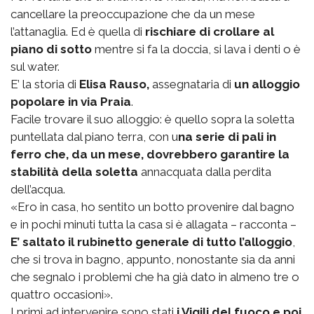
cancellare la preoccupazione che da un mese
l’attanaglia. Ed è quella di
rischiare di crollare al
piano di sotto
mentre si fa la doccia, si lava i denti o è
sul water.
E’ la storia di
Elisa Rauso,
assegnataria di
un alloggio
popolare in via Praia
.
Facile trovare il suo alloggio: è quello sopra la soletta
puntellata dal piano terra, con u
na serie di pali in
ferro che, da un mese, dovrebbero garantire la
stabilità della soletta
annacquata dalla perdita
dell’acqua.
«Ero in casa, ho sentito un botto provenire dal bagno
e in pochi minuti tutta la casa si è allagata – racconta –
E’ saltato il rubinetto generale di tutto l’alloggio
,
che si trova in bagno, appunto, nonostante sia da anni
che segnalo i problemi che ha già dato in almeno tre o
quattro occasioni».
I primi ad intervenire sono stati
i Vigili del fuoco e poi