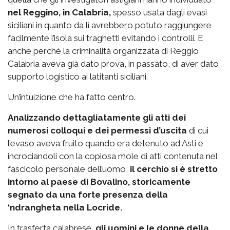
nel Reggino, in Calabria,
spesso usata dagli evasi
siciliani in quanto da lì avrebbero potuto raggiungere
facilmente l’isola sui traghetti evitando i controlli. E
anche perché la criminalità organizzata di Reggio
Calabria aveva già dato prova, in passato, di aver dato
supporto logistico ai latitanti siciliani.
Un’intuizione che ha fatto centro.
Analizzando dettagliatamente gli atti dei
numerosi colloqui e dei permessi d’uscita
di cui
l’evaso aveva fruito quando era detenuto ad Asti e
incrociandoli con la copiosa mole di atti contenuta nel
fascicolo personale dell’uomo,
il cerchio si è stretto
intorno al paese di Bovalino, storicamente
segnato da una forte presenza della
‘ndrangheta nella Locride.
In trasferta calabrese,
gli uomini e le donne della