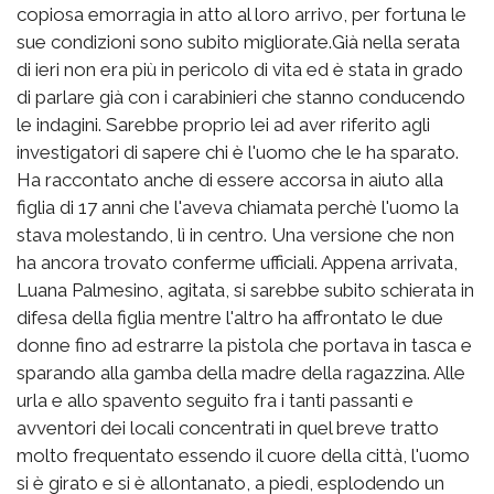
copiosa emorragia in atto al loro arrivo, per fortuna le
sue condizioni sono subito migliorate.Già nella serata
di ieri non era più in pericolo di vita ed è stata in grado
di parlare già con i carabinieri che stanno conducendo
le indagini. Sarebbe proprio lei ad aver riferito agli
investigatori di sapere chi è l'uomo che le ha sparato.
Ha raccontato anche di essere accorsa in aiuto alla
figlia di 17 anni che l'aveva chiamata perchè l'uomo la
stava molestando, lì in centro. Una versione che non
ha ancora trovato conferme ufficiali. Appena arrivata,
Luana Palmesino, agitata, si sarebbe subito schierata in
difesa della figlia mentre l'altro ha affrontato le due
donne fino ad estrarre la pistola che portava in tasca e
sparando alla gamba della madre della ragazzina. Alle
urla e allo spavento seguito fra i tanti passanti e
avventori dei locali concentrati in quel breve tratto
molto frequentato essendo il cuore della città, l'uomo
si è girato e si è allontanato, a piedi, esplodendo un