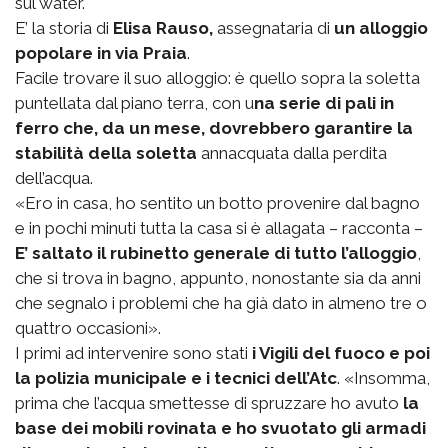
sul water.
E’ la storia di
Elisa Rauso,
assegnataria di
un alloggio
popolare in via Praia
.
Facile trovare il suo alloggio: è quello sopra la soletta
puntellata dal piano terra, con u
na serie di pali in
ferro che, da un mese, dovrebbero garantire la
stabilità della soletta
annacquata dalla perdita
dell’acqua.
«Ero in casa, ho sentito un botto provenire dal bagno
e in pochi minuti tutta la casa si è allagata – racconta –
E’ saltato il rubinetto generale di tutto l’alloggio
,
che si trova in bagno, appunto, nonostante sia da anni
che segnalo i problemi che ha già dato in almeno tre o
quattro occasioni».
I primi ad intervenire sono stati
i Vigili del fuoco e poi
la polizia municipale e i tecnici dell’Atc
. «Insomma,
prima che l’acqua smettesse di spruzzare ho avuto
la
base dei mobili rovinata e ho svuotato gli armadi