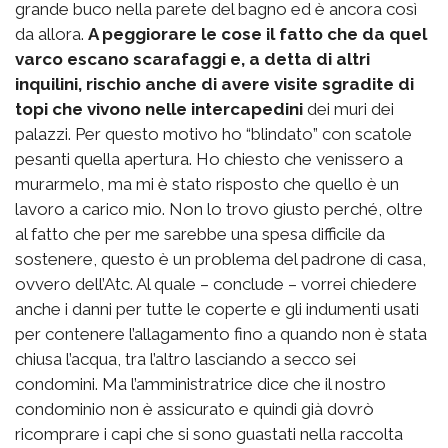
grande buco nella parete del bagno ed è ancora così
da allora.
A peggiorare le cose il fatto che da quel
varco escano scarafaggi e, a detta di altri
inquilini, rischio anche di avere visite sgradite di
topi che vivono nelle intercapedini
dei muri dei
palazzi. Per questo motivo ho “blindato” con scatole
pesanti quella apertura. Ho chiesto che venissero a
murarmelo, ma mi è stato risposto che quello è un
lavoro a carico mio. Non lo trovo giusto perché, oltre
al fatto che per me sarebbe una spesa difficile da
sostenere, questo è un problema del padrone di casa,
ovvero dell’Atc. Al quale – conclude – vorrei chiedere
anche i danni per tutte le coperte e gli indumenti usati
per contenere l’allagamento fino a quando non è stata
chiusa l’acqua, tra l’altro lasciando a secco sei
condomini. Ma l’amministratrice dice che il nostro
condominio non è assicurato e quindi già dovrò
ricomprare i capi che si sono guastati nella raccolta