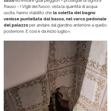
tutto
ed evitare guai peggiori – prosegue la signora
Rauso – I Vigili del fuoco, vista la quantità di acqua
uscita, hanno stabilito che
la soletta del bagno
venisse puntellata dal basso, nel varco pedonale
del palazzo
per andare dal giardino anteriore a quello
posteriore. E così è da inizio luglio».