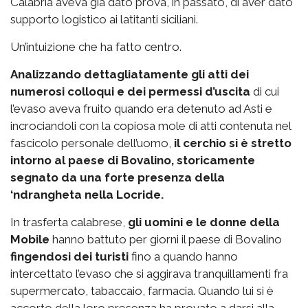
Calabria aveva già dato prova, in passato, di aver dato
supporto logistico ai latitanti siciliani.
Un’intuizione che ha fatto centro.
Analizzando dettagliatamente gli atti dei
numerosi colloqui e dei permessi d’uscita
di cui
l’evaso aveva fruito quando era detenuto ad Asti e
incrociandoli con la copiosa mole di atti contenuta nel
fascicolo personale dell’uomo,
il cerchio si è stretto
intorno al paese di Bovalino, storicamente
segnato da una forte presenza della
‘ndrangheta nella Locride.
In trasferta calabrese,
gli uomini e le donne della
Mobile
hanno battuto per giorni il paese di Bovalino
fingendosi dei turisti
fino a quando hanno
intercettato l’evaso che si aggirava tranquillamenti fra
supermercato, tabaccaio, farmacia. Quando lui si è
accorto della loro presenza ha provato a darsi alla