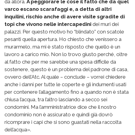
da allora.
A peggiorare le cose il fatto che da quel
varco escano scarafaggi e, a detta di altri
inquilini, rischio anche di avere visite sgradite di
topi che vivono nelle intercapedini
dei muri dei
palazzi. Per questo motivo ho “blindato” con scatole
pesanti quella apertura. Ho chiesto che venissero a
murarmelo, ma mi è stato risposto che quello è un
lavoro a carico mio. Non lo trovo giusto perché, oltre
al fatto che per me sarebbe una spesa difficile da
sostenere, questo è un problema del padrone di casa,
ovvero dell’Atc. Al quale – conclude – vorrei chiedere
anche i danni per tutte le coperte e gli indumenti usati
per contenere l’allagamento fino a quando non è stata
chiusa l’acqua, tra l’altro lasciando a secco sei
condomini. Ma l’amministratrice dice che il nostro
condominio non è assicurato e quindi già dovrò
ricomprare i capi che si sono guastati nella raccolta
dell’acqua».