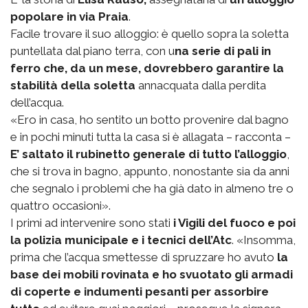
popolare in via Praia
.
Facile trovare il suo alloggio: è quello sopra la soletta
puntellata dal piano terra, con u
na serie di pali in
ferro che, da un mese, dovrebbero garantire la
stabilità della soletta
annacquata dalla perdita
dell’acqua.
«Ero in casa, ho sentito un botto provenire dal bagno
e in pochi minuti tutta la casa si è allagata – racconta –
E’ saltato il rubinetto generale di tutto l’alloggio
,
che si trova in bagno, appunto, nonostante sia da anni
che segnalo i problemi che ha già dato in almeno tre o
quattro occasioni».
I primi ad intervenire sono stati
i Vigili del fuoco e poi
la polizia municipale e i tecnici dell’Atc
. «Insomma,
prima che l’acqua smettesse di spruzzare ho avuto
la
base dei mobili rovinata e ho svuotato gli armadi
di coperte e indumenti pesanti per assorbire