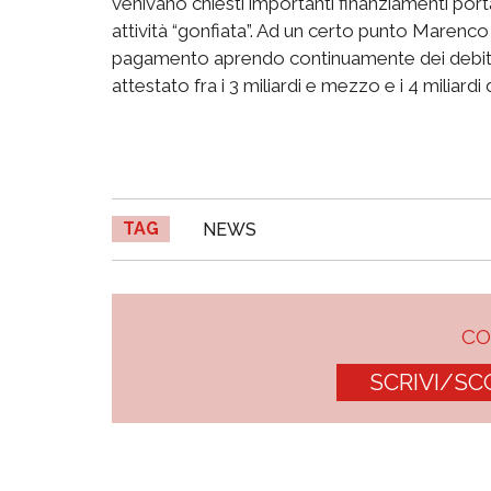
venivano chiesti importanti finanziamenti port
attività “gonfiata”. Ad un certo punto Marenco
pagamento aprendo continuamente dei debiti. A 
attestato fra i 3 miliardi e mezzo e i 4 miliardi 
TAG
NEWS
C
SCRIVI/SC