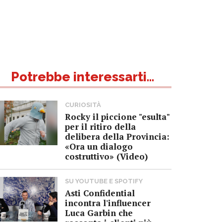
Potrebbe interessarti...
CURIOSITÀ
Rocky il piccione "esulta"
per il ritiro della
delibera della Provincia:
«Ora un dialogo
costruttivo» (Video)
SU YOUTUBE E SPOTIFY
Asti Confidential
incontra l'influencer
Luca Garbin che