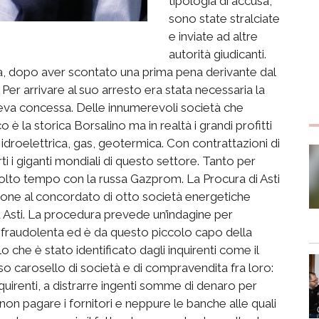
tipologia di accusa,
sono state stralciate
e inviate ad altre
autorità giudicanti.
à, dopo aver scontato una prima pena derivante dal
er arrivare al suo arresto era stata necessaria la
’aveva concessa. Delle innumerevoli società che
o è la storica Borsalino ma in realtà i grandi profitti
, idroelettrica, gas, geotermica. Con contrattazioni di
 i giganti mondiali di questo settore. Tanto per
molto tempo con la russa Gazprom. La Procura di Asti
ione al concordato di otto società energetiche
Asti. La procedura prevede un’indagine per
a fraudolenta ed è da questo piccolo capo della
o che è stato identificato dagli inquirenti come il
o carosello di società e di compravendita fra loro:
uirenti, a distrarre ingenti somme di denaro per
on pagare i fornitori e neppure le banche alle quali