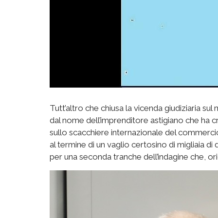
Tutt’altro che chiusa la vicenda giudiziaria su
dal nome dell’imprenditore astigiano che ha c
sullo scacchiere internazionale del commercio
al termine di un vaglio certosino di migliaia di
per una seconda tranche dell’indagine che, ori