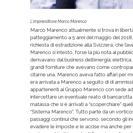
L'imprenditore Marco Marenco
Marco Marenco attualmente si trova in libert
patteggiamento a 5 anni del maggio del 2018. P
richiesta di estradizione alla Svizzera, che l
Marenco si intestò, forse la più nota al pubblic
derivavano dal business dell’energia: elettrica
grandi forniture che avevano come controparti
citarne una, Marenco aveva fatto affari per 
era arrivata a Marenco a seguito di di ammiss
appartenenti al Gruppo Marenco con sede ad 
intercettare un eventuale reato di bancarott
matassa che si è arrivati a “scoperchiare” quell
“Sistema Marenco”. Tutto parte da un vorticos
passaggi continui che servono, secondo gli inq
evadere le imposte e le accise ma anche per n