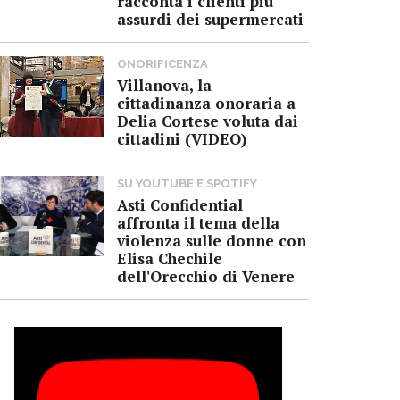
racconta i clienti più
assurdi dei supermercati
ONORIFICENZA
Villanova, la
cittadinanza onoraria a
Delia Cortese voluta dai
cittadini (VIDEO)
SU YOUTUBE E SPOTIFY
Asti Confidential
affronta il tema della
violenza sulle donne con
Elisa Chechile
dell'Orecchio di Venere