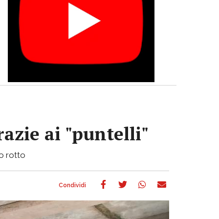
azie ai "puntelli"
bo rotto