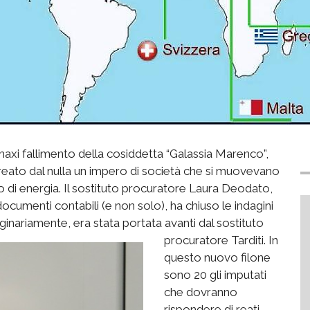
l maxi fallimento della cosiddetta “Galassia Marenco”,
reato dal nulla un impero di società che si muovevano
 di energia. Il sostituto procuratore Laura Deodato,
 documenti contabili (e non solo), ha chiuso le indagini
ginariamente, era stata portata avanti dal sostituto
procuratore Tarditi.
In
questo nuovo filone
sono 20 gli imputati
che dovranno
rispondere di reati