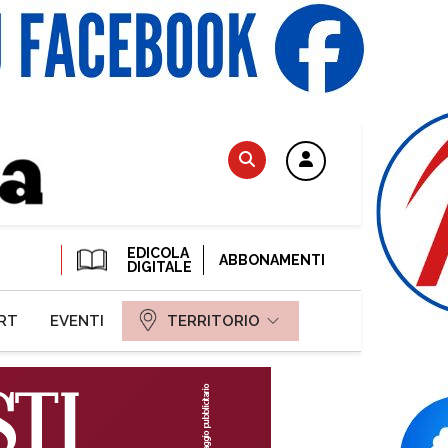
EDICOLA
ABBONAMENTI
DIGITALE
RT
EVENTI
TERRITORIO