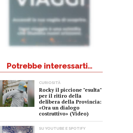
Potrebbe interessarti...
CURIOSITÀ
Rocky il piccione "esulta"
per il ritiro della
delibera della Provincia:
«Ora un dialogo
costruttivo» (Video)
SU YOUTUBE E SPOTIFY