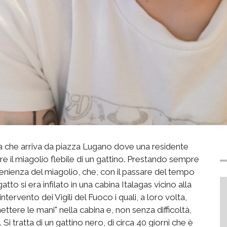
lla che arriva da piazza Lugano dove una residente
ire il miagolio flebile di un gattino. Prestando sempre
ovenienza del miagolio, che, con il passare del tempo
tto si era infilato in una cabina Italagas vicino alla
tervento dei Vigili del Fuoco i quali, a loro volta,
ettere le mani" nella cabina e, non senza difficoltà,
Si tratta di un gattino nero, di circa 40 giorni che è