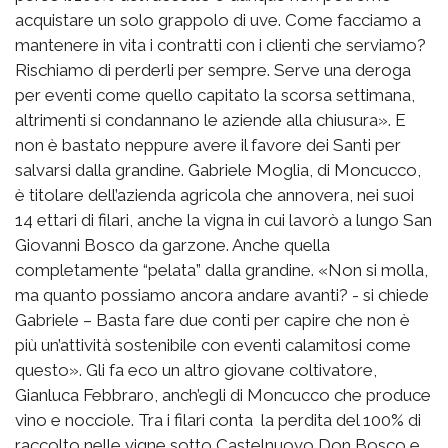
acquistare un solo grappolo di uve. Come facciamo a
mantenere in vita i contratti con i clienti che serviamo?
Rischiamo di perderli per sempre. Serve una deroga
per eventi come quello capitato la scorsa settimana,
altrimenti si condannano le aziende alla chiusura». E
non è bastato neppure avere il favore dei Santi per
salvarsi dalla grandine. Gabriele Moglia, di Moncucco,
è titolare dell’azienda agricola che annovera, nei suoi
14 ettari di filari, anche la vigna in cui lavorò a lungo San
Giovanni Bosco da garzone. Anche quella
completamente “pelata” dalla grandine. «Non si molla,
ma quanto possiamo ancora andare avanti? - si chiede
Gabriele – Basta fare due conti per capire che non è
più un’attività sostenibile con eventi calamitosi come
questo». Gli fa eco un altro giovane coltivatore,
Gianluca Febbraro, anch’egli di Moncucco che produce
vino e nocciole. Tra i filari conta la perdita del 100% di
raccolto nelle vigne sotto Castelnuovo Don Bosco e