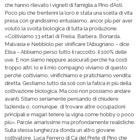
che hanno rilevato i vigneti di famiglia a Pino d’Asti.
Poco più che trentenni la loro è stata una scelta di vita
presa con grandissimo entusiasmo, ancor più per aver
voluto la svolta biologica di tutta la produzione.
«Coltiviamo 13 ettari di Freisa, Barbera, Bonarda,
Malvasia e Nebbiolo per vinificare l’Albugnano – dice
Elisa – Abbiamo perso tutto il raccolto, il 100% delle
uve. E non siamo neppure assicurati perché ha costi
troppo altri. Io e il mio compagno viviamo di questo
perché coltiviamo, vinifichiamo e pratichiamo vendita
diretta. Gestiamo tutto da soli con la fatica in più della
coltivazione biologica. Ma così non possiamo andare
avanti. Stiamo seriamente pensando di chiudere
l’azienda o, comunque, di trovare altre occupazioni
principali e magari tenere la vigna come hobby o poco
più». Parole amarissime ma profondamente realistiche.
Sulla stessa lunghezza d’onda un altro giovane
coltivatore, Luca Ferrero di Cà del Prete di Pino che