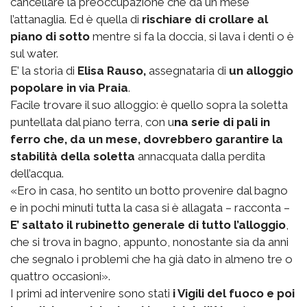
cancellare la preoccupazione che da un mese
l’attanaglia. Ed è quella di
rischiare di crollare al
piano di sotto
mentre si fa la doccia, si lava i denti o è
sul water.
E’ la storia di
Elisa Rauso,
assegnataria di
un alloggio
popolare in via Praia
.
Facile trovare il suo alloggio: è quello sopra la soletta
puntellata dal piano terra, con u
na serie di pali in
ferro che, da un mese, dovrebbero garantire la
stabilità della soletta
annacquata dalla perdita
dell’acqua.
«Ero in casa, ho sentito un botto provenire dal bagno
e in pochi minuti tutta la casa si è allagata – racconta –
E’ saltato il rubinetto generale di tutto l’alloggio
,
che si trova in bagno, appunto, nonostante sia da anni
che segnalo i problemi che ha già dato in almeno tre o
quattro occasioni».
I primi ad intervenire sono stati
i Vigili del fuoco e poi