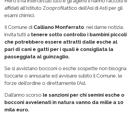
Hero li ha intercettati tutti e gli agenti li hanno raccolti e
affidati all’Istituto Zooprofilattico dell’Asl di Asti per gli
esami chimici.
Il Comune di
Calliano Monferrato
, nel darne notizia,
invita tutti a
tenere sotto controllo i bambini piccoli
che potrebbero essere attratti dalle esche al
pari di cani e gatti per i quali è consigliata la
passeggiata al guinzaglio.
Se si avvistano bocconi o esche sospette non bisogna
toccarle o annusarle ed avvisare subito il Comune, le
forze dell’ordine o direttamente l’Asl.
Dall’anno scorso
le sanzioni per chi semini esche o
bocconi avvelenati in natura vanno da mille a 10
mila euro.