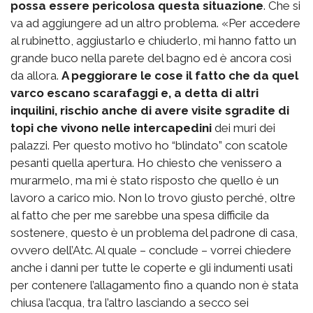
possa essere pericolosa questa situazione
. Che si
va ad aggiungere ad un altro problema. «Per accedere
al rubinetto, aggiustarlo e chiuderlo, mi hanno fatto un
grande buco nella parete del bagno ed è ancora così
da allora.
A peggiorare le cose il fatto che da quel
varco escano scarafaggi e, a detta di altri
inquilini, rischio anche di avere visite sgradite di
topi che vivono nelle intercapedini
dei muri dei
palazzi. Per questo motivo ho “blindato” con scatole
pesanti quella apertura. Ho chiesto che venissero a
murarmelo, ma mi è stato risposto che quello è un
lavoro a carico mio. Non lo trovo giusto perché, oltre
al fatto che per me sarebbe una spesa difficile da
sostenere, questo è un problema del padrone di casa,
ovvero dell’Atc. Al quale – conclude – vorrei chiedere
anche i danni per tutte le coperte e gli indumenti usati
per contenere l’allagamento fino a quando non è stata
chiusa l’acqua, tra l’altro lasciando a secco sei