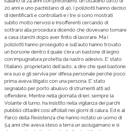
italiano di 24 anni con precedenti, un cittadino turco di
20 anni e uno pachistano di 40. I poliziotti hanno deciso
di identificarli e controllarli e i tre si sono mostrati
subito molto nervosi e insofferenti cercando di
sottrarsi alla procedura dicendo che dovevano tornare
a casa stanchi dopo aver finito di lavorare. Ma i
poliziotti hanno proseguito e sull'auto hanno trovato
un borsone dentro il quale c'era un bastone di legno
con impugnatura protetta da nastro adesivo. E' stato
l'italiano, proprietario dell'auto, a dire che quel bastone
era suo e gli serviva per difesa personale perchè poco
prima aveva litigato con una persona. E' stato
segnalato per porto abuisvo di strumenti atti ad
offendere. Mentre nella giornata di ieri, sempre la
Volante di turno, ha insistito nella vigilanza dei parchi
pubblici cittadini così affollati nei giorni di calura. Ed è al
Parco della Resistenza che hanno notato un uomo di
54 anni che aveva steso a terra un asciugamano e si