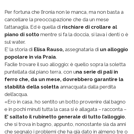
Per fortuna che l’ironia non le manca, ma non basta a
cancellare la preoccupazione che da un mese
l’attanaglia. Ed è quella di
rischiare di crollare al
piano di sotto
mentre si fa la doccia, si lava i denti o è
sul water.
E’ la storia di
Elisa Rauso,
assegnataria di
un alloggio
popolare in via Praia
.
Facile trovare il suo alloggio: è quello sopra la soletta
puntellata dal piano terra, con u
na serie di pali in
ferro che, da un mese, dovrebbero garantire la
stabilità della soletta
annacquata dalla perdita
dell’acqua.
«Ero in casa, ho sentito un botto provenire dal bagno
e in pochi minuti tutta la casa si è allagata – racconta –
E’ saltato il rubinetto generale di tutto l’alloggio
,
che si trova in bagno, appunto, nonostante sia da anni
che segnalo i problemi che ha già dato in almeno tre o