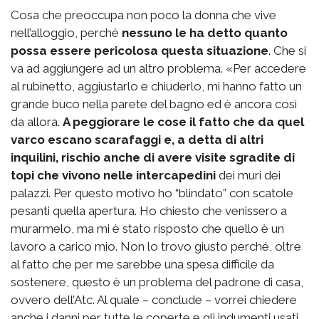
Cosa che preoccupa non poco la donna che vive
nell’alloggio, perché
nessuno le ha detto quanto
possa essere pericolosa questa situazione
. Che si
va ad aggiungere ad un altro problema. «Per accedere
al rubinetto, aggiustarlo e chiuderlo, mi hanno fatto un
grande buco nella parete del bagno ed è ancora così
da allora.
A peggiorare le cose il fatto che da quel
varco escano scarafaggi e, a detta di altri
inquilini, rischio anche di avere visite sgradite di
topi che vivono nelle intercapedini
dei muri dei
palazzi. Per questo motivo ho “blindato” con scatole
pesanti quella apertura. Ho chiesto che venissero a
murarmelo, ma mi è stato risposto che quello è un
lavoro a carico mio. Non lo trovo giusto perché, oltre
al fatto che per me sarebbe una spesa difficile da
sostenere, questo è un problema del padrone di casa,
ovvero dell’Atc. Al quale – conclude – vorrei chiedere
anche i danni per tutte le coperte e gli indumenti usati