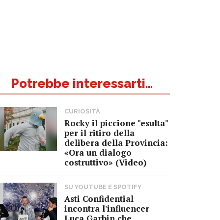
Potrebbe interessarti...
CURIOSITÀ
Rocky il piccione "esulta"
per il ritiro della
delibera della Provincia:
«Ora un dialogo
costruttivo» (Video)
SU YOUTUBE E SPOTIFY
Asti Confidential
incontra l'influencer
Luca Garbin che