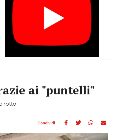
azie ai "puntelli"
bo rotto