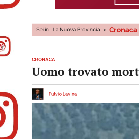
Cronaca
Sei in:
La Nuova Provincia
>
CRONACA
Uomo trovato morto
Fulvio Lavina