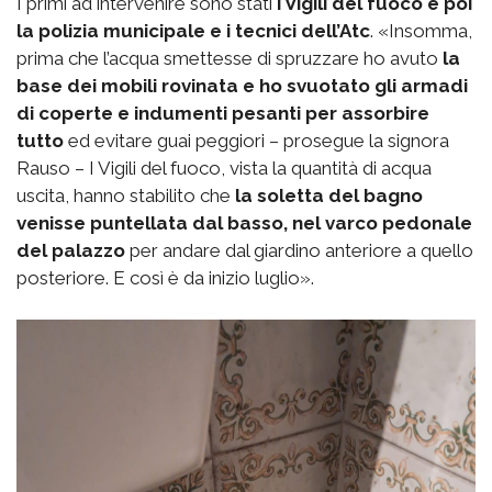
I primi ad intervenire sono stati
i Vigili del fuoco e poi
la polizia municipale e i tecnici dell’Atc
. «Insomma,
prima che l’acqua smettesse di spruzzare ho avuto
la
base dei mobili rovinata e ho svuotato gli armadi
di coperte e indumenti pesanti per assorbire
tutto
ed evitare guai peggiori – prosegue la signora
Rauso – I Vigili del fuoco, vista la quantità di acqua
uscita, hanno stabilito che
la soletta del bagno
venisse puntellata dal basso, nel varco pedonale
del palazzo
per andare dal giardino anteriore a quello
posteriore. E così è da inizio luglio».