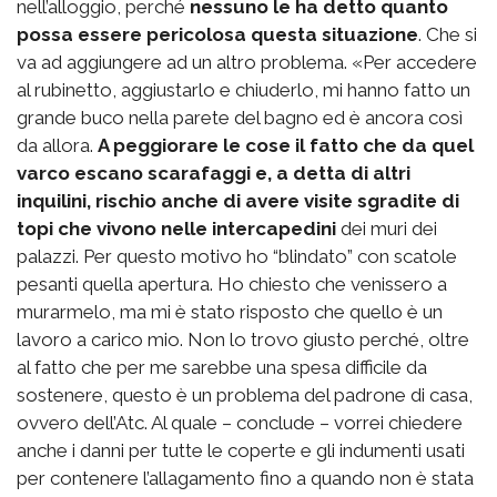
nell’alloggio, perché
nessuno le ha detto quanto
possa essere pericolosa questa situazione
. Che si
va ad aggiungere ad un altro problema. «Per accedere
al rubinetto, aggiustarlo e chiuderlo, mi hanno fatto un
grande buco nella parete del bagno ed è ancora così
da allora.
A peggiorare le cose il fatto che da quel
varco escano scarafaggi e, a detta di altri
inquilini, rischio anche di avere visite sgradite di
topi che vivono nelle intercapedini
dei muri dei
palazzi. Per questo motivo ho “blindato” con scatole
pesanti quella apertura. Ho chiesto che venissero a
murarmelo, ma mi è stato risposto che quello è un
lavoro a carico mio. Non lo trovo giusto perché, oltre
al fatto che per me sarebbe una spesa difficile da
sostenere, questo è un problema del padrone di casa,
ovvero dell’Atc. Al quale – conclude – vorrei chiedere
anche i danni per tutte le coperte e gli indumenti usati
per contenere l’allagamento fino a quando non è stata