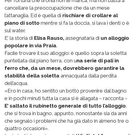
Per fortuna che l’ironia non le manca, ma non basta a
cancellare la preoccupazione che da un mese
l’attanaglia. Ed è quella di
rischiare di crollare al
piano di sotto
mentre si fa la doccia, si lava i denti o è
sul water.
E’ la storia di
Elisa Rauso,
assegnataria di
un alloggio
popolare in via Praia
.
Facile trovare il suo alloggio: è quello sopra la soletta
puntellata dal piano terra, con u
na serie di pali in
ferro che, da un mese, dovrebbero garantire la
stabilità della soletta
annacquata dalla perdita
dell’acqua.
«Ero in casa, ho sentito un botto provenire dal bagno
e in pochi minuti tutta la casa si è allagata – racconta –
E’ saltato il rubinetto generale di tutto l’alloggio
,
che si trova in bagno, appunto, nonostante sia da anni
che segnalo i problemi che ha già dato in almeno tre o
quattro occasioni».