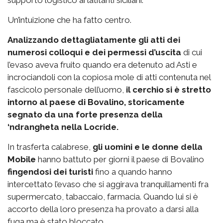
supporto logistico ai latitanti siciliani.
Un’intuizione che ha fatto centro.
Analizzando dettagliatamente gli atti dei
numerosi colloqui e dei permessi d’uscita
di cui
l’evaso aveva fruito quando era detenuto ad Asti e
incrociandoli con la copiosa mole di atti contenuta nel
fascicolo personale dell’uomo,
il cerchio si è stretto
intorno al paese di Bovalino, storicamente
segnato da una forte presenza della
‘ndrangheta nella Locride.
In trasferta calabrese,
gli uomini e le donne della
Mobile
hanno battuto per giorni il paese di Bovalino
fingendosi dei turisti
fino a quando hanno
intercettato l’evaso che si aggirava tranquillamenti fra
supermercato, tabaccaio, farmacia. Quando lui si è
accorto della loro presenza ha provato a darsi alla
fuga ma è stato bloccato.