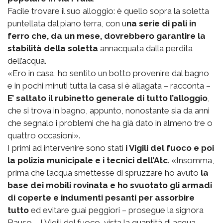
Facile trovare il suo alloggio: è quello sopra la soletta
puntellata dal piano terra, con u
na serie di pali in
ferro che, da un mese, dovrebbero garantire la
stabilità della soletta
annacquata dalla perdita
dell’acqua.
«Ero in casa, ho sentito un botto provenire dal bagno
e in pochi minuti tutta la casa si è allagata – racconta –
E’ saltato il rubinetto generale di tutto l’alloggio
,
che si trova in bagno, appunto, nonostante sia da anni
che segnalo i problemi che ha già dato in almeno tre o
quattro occasioni».
I primi ad intervenire sono stati
i Vigili del fuoco e poi
la polizia municipale e i tecnici dell’Atc
. «Insomma,
prima che l’acqua smettesse di spruzzare ho avuto
la
base dei mobili rovinata e ho svuotato gli armadi
di coperte e indumenti pesanti per assorbire
tutto
ed evitare guai peggiori – prosegue la signora
Rauso – I Vigili del fuoco, vista la quantità di acqua