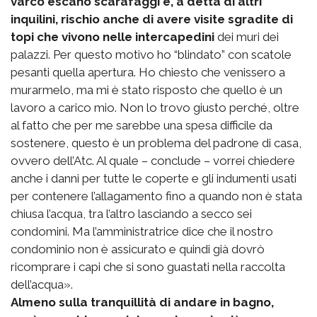
varco escano scarafaggi e, a detta di altri
inquilini, rischio anche di avere visite sgradite di
topi che vivono nelle intercapedini
dei muri dei
palazzi. Per questo motivo ho “blindato” con scatole
pesanti quella apertura. Ho chiesto che venissero a
murarmelo, ma mi è stato risposto che quello è un
lavoro a carico mio. Non lo trovo giusto perché, oltre
al fatto che per me sarebbe una spesa difficile da
sostenere, questo è un problema del padrone di casa,
ovvero dell’Atc. Al quale – conclude – vorrei chiedere
anche i danni per tutte le coperte e gli indumenti usati
per contenere l’allagamento fino a quando non è stata
chiusa l’acqua, tra l’altro lasciando a secco sei
condomini. Ma l’amministratrice dice che il nostro
condominio non è assicurato e quindi già dovrò
ricomprare i capi che si sono guastati nella raccolta
dell’acqua».
Almeno sulla tranquillità di andare in bagno,