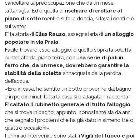
cancellare la preoccupazione che da un mese
l’attanaglia. Ed è quella di
rischiare di crollare al
piano di sotto
mentre si fa la doccia, si lava i denti o è
sul water.
E’ la storia di
Elisa Rauso,
assegnataria di
un alloggio
popolare in via Praia
.
Facile trovare il suo alloggio: è quello sopra la soletta
puntellata dal piano terra, con u
na serie di pali in
ferro che, da un mese, dovrebbero garantire la
stabilità della soletta
annacquata dalla perdita
dell’acqua.
«Ero in casa, ho sentito un botto provenire dal bagno
e in pochi minuti tutta la casa si è allagata – racconta –
E’ saltato il rubinetto generale di tutto l’alloggio
,
che si trova in bagno, appunto, nonostante sia da anni
che segnalo i problemi che ha già dato in almeno tre o
quattro occasioni».
I primi ad intervenire sono stati
i Vigili del fuoco e poi