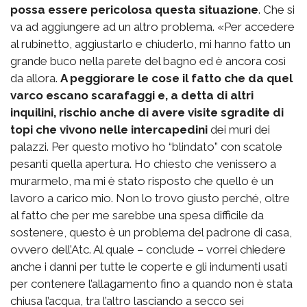
possa essere pericolosa questa situazione
. Che si
va ad aggiungere ad un altro problema. «Per accedere
al rubinetto, aggiustarlo e chiuderlo, mi hanno fatto un
grande buco nella parete del bagno ed è ancora così
da allora.
A peggiorare le cose il fatto che da quel
varco escano scarafaggi e, a detta di altri
inquilini, rischio anche di avere visite sgradite di
topi che vivono nelle intercapedini
dei muri dei
palazzi. Per questo motivo ho “blindato” con scatole
pesanti quella apertura. Ho chiesto che venissero a
murarmelo, ma mi è stato risposto che quello è un
lavoro a carico mio. Non lo trovo giusto perché, oltre
al fatto che per me sarebbe una spesa difficile da
sostenere, questo è un problema del padrone di casa,
ovvero dell’Atc. Al quale – conclude – vorrei chiedere
anche i danni per tutte le coperte e gli indumenti usati
per contenere l’allagamento fino a quando non è stata
chiusa l’acqua, tra l’altro lasciando a secco sei