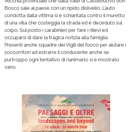
vecchia provinciale che dalla valle di Castelnuovo don
Bosco sale al paese con un ripido dislivello. L’auto
condotta dalla vittima si è schiantata contro il muretto
di una villa che costeggia la strada ed è deceduto sul
colpo. Sul posto i carabinieri per fare i rilievi ed
occuparsi di dare la tragica notizia alla famiglia.
Presenti anche squadre dei Vigili del fuoco per aiutare i
soccorritori ad estrarre il conducente anche se
purtroppo ogni tentativo di rianimarlo si è mostrato
vano.