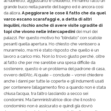
al rubinetto, aggiustarlo e chiuderlo, mi hanno fatto un
grande buco nella parete del bagno ed è ancora così
da allora.
A peggiorare le cose il fatto che da quel
varco escano scarafaggi e, a detta di altri
inquilini, rischio anche di avere visite sgradite di
topi che vivono nelle intercapedini
dei muri dei
palazzi. Per questo motivo ho “blindato” con scatole
pesanti quella apertura. Ho chiesto che venissero a
murarmelo, ma mi è stato risposto che quello è un
lavoro a carico mio. Non lo trovo giusto perché, oltre
al fatto che per me sarebbe una spesa difficile da
sostenere, questo è un problema del padrone di casa,
ovvero dell’Atc. Al quale – conclude – vorrei chiedere
anche i danni per tutte le coperte e gli indumenti usati
per contenere l’allagamento fino a quando non è stata
chiusa l’acqua, tra l’altro lasciando a secco sei
condomini. Ma l’amministratrice dice che il nostro
condominio non è assicurato e quindi già dovrò