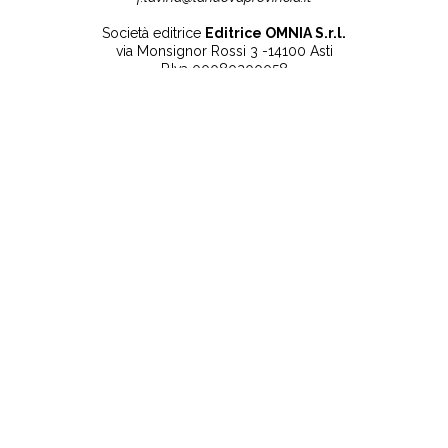
Società editrice
Editrice OMNIA S.r.l.
via Monsignor Rossi 3 -14100 Asti
P.Iva 00080200058
Contatti
Note legali
Tel:
+39 0141 532186
Privacy Policy
info@lanuovaprovincia.it
Cookie Policy
segreteria@lanuovaprovincia.it
Dichiarazione di
sito@lanuovaprovincia.it
accessibilità
Aggiorna le preferenze
sui cookie
RSS
CONTATTI
NECROLOGIE
ULTIME NOTIZIE