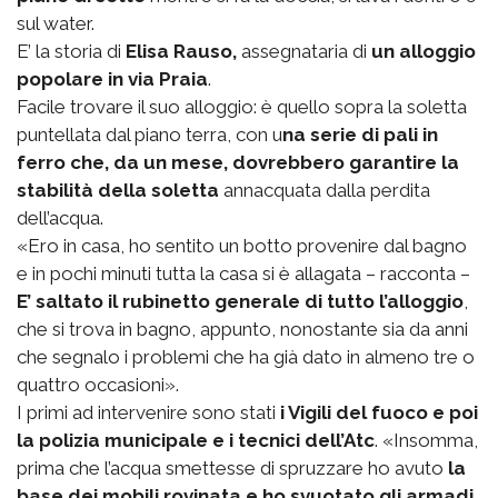
sul water.
E’ la storia di
Elisa Rauso,
assegnataria di
un alloggio
popolare in via Praia
.
Facile trovare il suo alloggio: è quello sopra la soletta
puntellata dal piano terra, con u
na serie di pali in
ferro che, da un mese, dovrebbero garantire la
stabilità della soletta
annacquata dalla perdita
dell’acqua.
«Ero in casa, ho sentito un botto provenire dal bagno
e in pochi minuti tutta la casa si è allagata – racconta –
E’ saltato il rubinetto generale di tutto l’alloggio
,
che si trova in bagno, appunto, nonostante sia da anni
che segnalo i problemi che ha già dato in almeno tre o
quattro occasioni».
I primi ad intervenire sono stati
i Vigili del fuoco e poi
la polizia municipale e i tecnici dell’Atc
. «Insomma,
prima che l’acqua smettesse di spruzzare ho avuto
la
base dei mobili rovinata e ho svuotato gli armadi