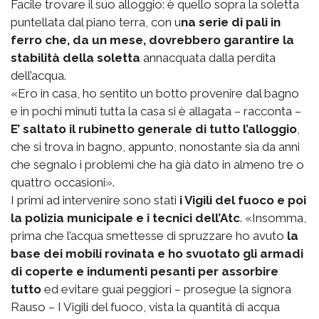
Facile trovare il suo alloggio: è quello sopra la soletta
puntellata dal piano terra, con u
na serie di pali in
ferro che, da un mese, dovrebbero garantire la
stabilità della soletta
annacquata dalla perdita
dell’acqua.
«Ero in casa, ho sentito un botto provenire dal bagno
e in pochi minuti tutta la casa si è allagata – racconta –
E’ saltato il rubinetto generale di tutto l’alloggio
,
che si trova in bagno, appunto, nonostante sia da anni
che segnalo i problemi che ha già dato in almeno tre o
quattro occasioni».
I primi ad intervenire sono stati
i Vigili del fuoco e poi
la polizia municipale e i tecnici dell’Atc
. «Insomma,
prima che l’acqua smettesse di spruzzare ho avuto
la
base dei mobili rovinata e ho svuotato gli armadi
di coperte e indumenti pesanti per assorbire
tutto
ed evitare guai peggiori – prosegue la signora
Rauso – I Vigili del fuoco, vista la quantità di acqua