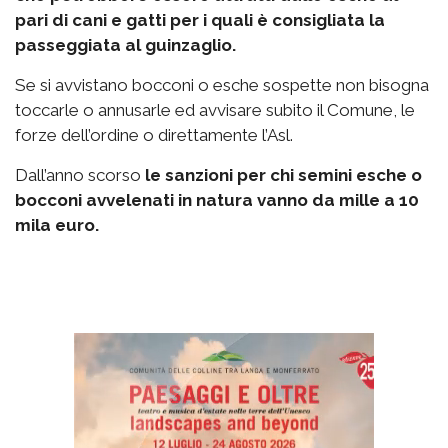
pari di cani e gatti per i quali è consigliata la
passeggiata al guinzaglio.
Se si avvistano bocconi o esche sospette non bisogna
toccarle o annusarle ed avvisare subito il Comune, le
forze dell’ordine o direttamente l’Asl.
Dall’anno scorso
le sanzioni per chi semini esche o
bocconi avvelenati in natura vanno da mille a 10
mila euro.