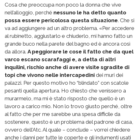
Cosa che preoccupa non poco la donna che vive
nell’alloggio, perché
nessuno le ha detto quanto
possa essere pericolosa questa situazione
. Che si
va ad aggiungere ad un altro problema. «Per accedere
al rubinetto, aggiustarlo e chiuderlo, mi hanno fatto un
grande buco nella parete del bagno ed è ancora così
da allora.
A peggiorare le cose il fatto che da quel
varco escano scarafaggi e, a detta di altri
inquilini, rischio anche di avere visite sgradite di
topi che vivono nelle intercapedini
dei muri dei
palazzi. Per questo motivo ho “blindato” con scatole
pesanti quella apertura. Ho chiesto che venissero a
murarmelo, ma mi è stato risposto che quello è un
lavoro a carico mio. Non lo trovo giusto perché, oltre
al fatto che per me sarebbe una spesa difficile da
sostenere, questo è un problema del padrone di casa,
ovvero dell’Atc. Al quale – conclude – vorrei chiedere
anche i danni per tutte le coperte e gli indumenti usati