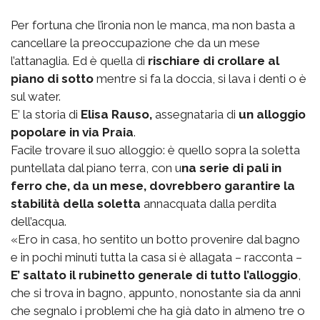
Per fortuna che l’ironia non le manca, ma non basta a
cancellare la preoccupazione che da un mese
l’attanaglia. Ed è quella di
rischiare di crollare al
piano di sotto
mentre si fa la doccia, si lava i denti o è
sul water.
E’ la storia di
Elisa Rauso,
assegnataria di
un alloggio
popolare in via Praia
.
Facile trovare il suo alloggio: è quello sopra la soletta
puntellata dal piano terra, con u
na serie di pali in
ferro che, da un mese, dovrebbero garantire la
stabilità della soletta
annacquata dalla perdita
dell’acqua.
«Ero in casa, ho sentito un botto provenire dal bagno
e in pochi minuti tutta la casa si è allagata – racconta –
E’ saltato il rubinetto generale di tutto l’alloggio
,
che si trova in bagno, appunto, nonostante sia da anni
che segnalo i problemi che ha già dato in almeno tre o