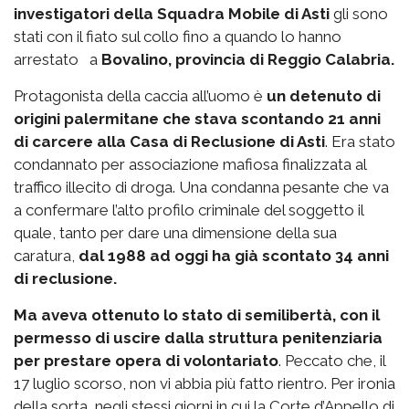
investigatori della Squadra Mobile di Asti
gli sono
stati con il fiato sul collo fino a quando lo hanno
arrestato a
Bovalino, provincia di Reggio Calabria.
Protagonista della caccia all’uomo è
un detenuto di
origini palermitane che stava scontando 21 anni
di carcere alla Casa di Reclusione di Asti
. Era stato
condannato per associazione mafiosa finalizzata al
traffico illecito di droga. Una condanna pesante che va
a confermare l’alto profilo criminale del soggetto il
quale, tanto per dare una dimensione della sua
caratura,
dal 1988 ad oggi ha già scontato 34 anni
di reclusione.
Ma aveva ottenuto lo stato di semilibertà, con il
permesso di uscire dalla struttura penitenziaria
per prestare opera di volontariato
. Peccato che, il
17 luglio scorso, non vi abbia più fatto rientro. Per ironia
della sorta, negli stessi giorni in cui la Corte d’Appello di