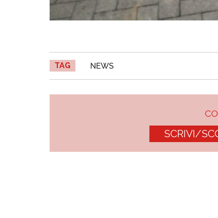
TAG
NEWS
C
SCRIVI/SC