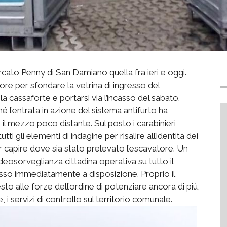
ato Penny di San Damiano quella fra ieri e oggi.
atore per sfondare la vetrina di ingresso del
 cassaforte e portarsi via l’incasso del sabato.
hé l’entrata in azione del sistema antifurto ha
 il mezzo poco distante. Sul posto i carabinieri
ti gli elementi di indagine per risalire all’identità dei
 capire dove sia stato prelevato l’escavatore. Un
videosorveglianza cittadina operativa su tutto il
so immediatamente a disposizione. Proprio il
sto alle forze dell’ordine di potenziare ancora di più,
i servizi di controllo sul territorio comunale.