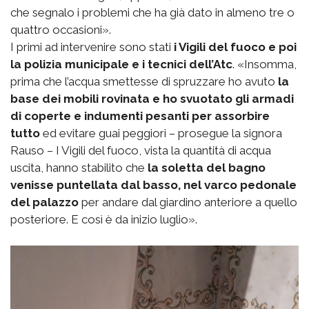
che segnalo i problemi che ha già dato in almeno tre o
quattro occasioni».
I primi ad intervenire sono stati
i Vigili del fuoco e poi
la polizia municipale e i tecnici dell’Atc
. «Insomma,
prima che l’acqua smettesse di spruzzare ho avuto
la
base dei mobili rovinata e ho svuotato gli armadi
di coperte e indumenti pesanti per assorbire
tutto
ed evitare guai peggiori – prosegue la signora
Rauso – I Vigili del fuoco, vista la quantità di acqua
uscita, hanno stabilito che
la soletta del bagno
venisse puntellata dal basso, nel varco pedonale
del palazzo
per andare dal giardino anteriore a quello
posteriore. E così è da inizio luglio».