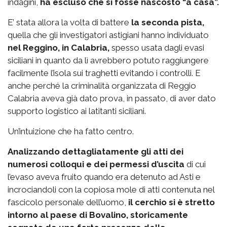
indagini,
ha escluso che si fosse nascosto “a casa”.
E’ stata allora la volta di battere
la seconda pista,
quella che gli investigatori astigiani hanno individuato
nel Reggino, in Calabria,
spesso usata dagli evasi
siciliani in quanto da lì avrebbero potuto raggiungere
facilmente l’isola sui traghetti evitando i controlli. E
anche perché la criminalità organizzata di Reggio
Calabria aveva già dato prova, in passato, di aver dato
supporto logistico ai latitanti siciliani.
Un’intuizione che ha fatto centro.
Analizzando dettagliatamente gli atti dei
numerosi colloqui e dei permessi d’uscita
di cui
l’evaso aveva fruito quando era detenuto ad Asti e
incrociandoli con la copiosa mole di atti contenuta nel
fascicolo personale dell’uomo,
il cerchio si è stretto
intorno al paese di Bovalino, storicamente