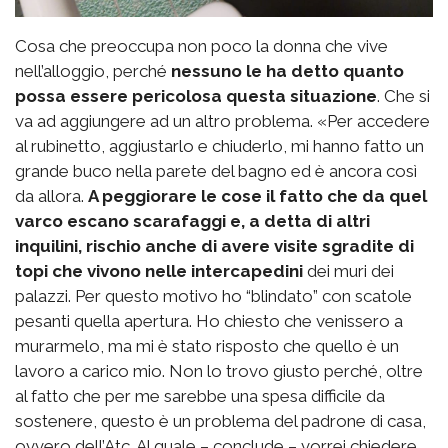
Cosa che preoccupa non poco la donna che vive
nell’alloggio, perché
nessuno le ha detto quanto
possa essere pericolosa questa situazione
. Che si
va ad aggiungere ad un altro problema. «Per accedere
al rubinetto, aggiustarlo e chiuderlo, mi hanno fatto un
grande buco nella parete del bagno ed è ancora così
da allora.
A peggiorare le cose il fatto che da quel
varco escano scarafaggi e, a detta di altri
inquilini, rischio anche di avere visite sgradite di
topi che vivono nelle intercapedini
dei muri dei
palazzi. Per questo motivo ho “blindato” con scatole
pesanti quella apertura. Ho chiesto che venissero a
murarmelo, ma mi è stato risposto che quello è un
lavoro a carico mio. Non lo trovo giusto perché, oltre
al fatto che per me sarebbe una spesa difficile da
sostenere, questo è un problema del padrone di casa,
ovvero dell’Atc. Al quale – conclude – vorrei chiedere