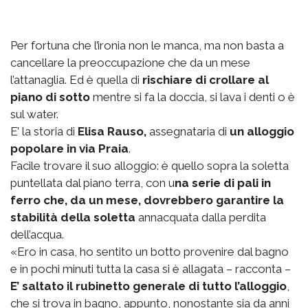
Per fortuna che l’ironia non le manca, ma non basta a
cancellare la preoccupazione che da un mese
l’attanaglia. Ed è quella di
rischiare di crollare al
piano di sotto
mentre si fa la doccia, si lava i denti o è
sul water.
E’ la storia di
Elisa Rauso,
assegnataria di
un alloggio
popolare in via Praia
.
Facile trovare il suo alloggio: è quello sopra la soletta
puntellata dal piano terra, con u
na serie di pali in
ferro che, da un mese, dovrebbero garantire la
stabilità della soletta
annacquata dalla perdita
dell’acqua.
«Ero in casa, ho sentito un botto provenire dal bagno
e in pochi minuti tutta la casa si è allagata – racconta –
E’ saltato il rubinetto generale di tutto l’alloggio
,
che si trova in bagno, appunto, nonostante sia da anni