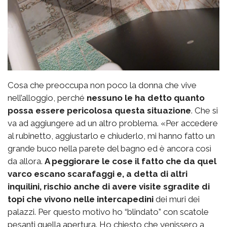
Cosa che preoccupa non poco la donna che vive
nell’alloggio, perché
nessuno le ha detto quanto
possa essere pericolosa questa situazione
. Che si
va ad aggiungere ad un altro problema. «Per accedere
al rubinetto, aggiustarlo e chiuderlo, mi hanno fatto un
grande buco nella parete del bagno ed è ancora così
da allora.
A peggiorare le cose il fatto che da quel
varco escano scarafaggi e, a detta di altri
inquilini, rischio anche di avere visite sgradite di
topi che vivono nelle intercapedini
dei muri dei
palazzi. Per questo motivo ho “blindato” con scatole
pesanti quella apertura. Ho chiesto che venissero a