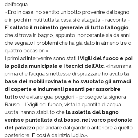
dell’acqua.
«Ero in casa, ho sentito un botto provenire dal bagno
e in pochi minuti tutta la casa si è allagata – racconta –
E’ saltato il rubinetto generale di tutto l’alloggio
,
che si trova in bagno, appunto, nonostante sia da anni
che segnalo i problemi che ha già dato in almeno tre o
quattro occasioni».
I primi ad intervenire sono stati
i Vigili del fuoco e poi
la polizia municipale e i tecnici dell’Atc
. «Insomma,
prima che l’acqua smettesse di spruzzare ho avuto
la
base dei mobili rovinata e ho svuotato gli armadi
di coperte e indumenti pesanti per assorbire
tutto
ed evitare guai peggiori – prosegue la signora
Rauso – I Vigili del fuoco, vista la quantità di acqua
uscita, hanno stabilito che
la soletta del bagno
venisse puntellata dal basso, nel varco pedonale
del palazzo
per andare dal giardino anteriore a quello
posteriore. E così è da inizio luglio».