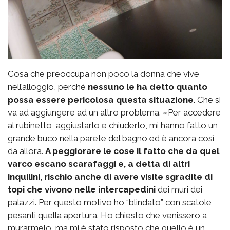
Cosa che preoccupa non poco la donna che vive
nell’alloggio, perché
nessuno le ha detto quanto
possa essere pericolosa questa situazione
. Che si
va ad aggiungere ad un altro problema. «Per accedere
al rubinetto, aggiustarlo e chiuderlo, mi hanno fatto un
grande buco nella parete del bagno ed è ancora così
da allora.
A peggiorare le cose il fatto che da quel
varco escano scarafaggi e, a detta di altri
inquilini, rischio anche di avere visite sgradite di
topi che vivono nelle intercapedini
dei muri dei
palazzi. Per questo motivo ho “blindato” con scatole
pesanti quella apertura. Ho chiesto che venissero a
murarmelo, ma mi è stato risposto che quello è un