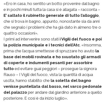
«Ero in casa, ho sentito un botto provenire dal bagno
e in pochi minuti tutta la casa si è allagata – racconta –
E’ saltato il rubinetto generale di tutto l’alloggio
,
che si trova in bagno, appunto, nonostante sia da anni
che segnalo i problemi che ha già dato in almeno tre o
quattro occasioni».
I primi ad intervenire sono stati
i Vigili del fuoco e poi
la polizia municipale e i tecnici dell’Atc
. «Insomma,
prima che l’acqua smettesse di spruzzare ho avuto
la
base dei mobili rovinata e ho svuotato gli armadi
di coperte e indumenti pesanti per assorbire
tutto
ed evitare guai peggiori – prosegue la signora
Rauso – I Vigili del fuoco, vista la quantità di acqua
uscita, hanno stabilito che
la soletta del bagno
venisse puntellata dal basso, nel varco pedonale
del palazzo
per andare dal giardino anteriore a quello
posteriore. E così è da inizio luglio».