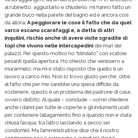
al rubinetto, aggiustarlo e chiuderlo, mi hanno fatto un
grande buco nella parete del bagno ed è ancora così
da allora.
A peggiorare le cose il fatto che da quel
varco escano scarafaggi e, a detta di altri
inquilini, rischio anche di avere visite sgradite di
topi che vivono nelle intercapedini
dei muri dei
palazzi. Per questo motivo ho “blindato” con scatole
pesanti quella apertura. Ho chiesto che venissero a
murarmelo, ma mi è stato risposto che quello è un
lavoro a carico mio. Non lo trovo giusto perché, oltre
al fatto che per me sarebbe una spesa difficile da
sostenere, questo è un problema del padrone di casa,
ovvero dell’Atc. Al quale – conclude – vorrei chiedere
anche i danni per tutte le coperte e gli indumenti usati
per contenere l’allagamento fino a quando non è stata
chiusa l’acqua, tra l’altro lasciando a secco sei
condomini. Ma l’amministratrice dice che il nostro