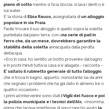
piano di sotto
mentre si fa la doccia, si lava i denti o è
sul water.
E’ la storia di
Elisa Rauso,
assegnataria di
un alloggio
popolare in via Praia
.
Facile trovare il suo alloggio: è quello sopra la soletta
puntellata dal piano terra, con u
na serie di pali in
ferro che, da un mese, dovrebbero garantire la
stabilità della soletta
annacquata dalla perdita
dell’acqua.
«Ero in casa, ho sentito un botto provenire dal bagno
e in pochi minuti tutta la casa si è allagata – racconta –
E’ saltato il rubinetto generale di tutto l’alloggio
,
che si trova in bagno, appunto, nonostante sia da anni
che segnalo i problemi che ha già dato in almeno tre o
quattro occasioni».
I primi ad intervenire sono stati
i Vigili del fuoco e poi
la polizia municipale e i tecnici dell’Atc
. «Insomma,
prima che l’acqua smettesse di spruzzare ho avuto
la