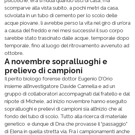
psicotiche, era sì nuda quando uscì di casa, ma
scomparve alla vista subito, a pochi metri da casa,
scivolata in un tubo di cemento per lo scolo delle
acque piovane, lì avrebbe perso la vita nel giro di un’ora
a causa del freddo e nei mesi successivi il suo corpo
sarebbe stato trascinato dalle acque, temporale dopo
temporale, fino al luogo del ritrovamento avvenuto ad
ottobre.
A novembre sopralluoghi e
prelievo di campioni
Il perito biologo forense dottor Eugenio D’Orio
insieme all’investigatore Davide Cannella e ad un
gruppo di collaboratori accompagnati dal fratello e dal
nipote di Michele, ad inizio novembre hanno eseguito
sopralluoghi e prelievi di campioni sia all’inizio che al
fondo del tubo di scolo. Tutto alla ricerca di materiale
genetico e dunque di Dna che provasse il “passaggio”
di Elena in quella stretta via. Fra i campionamenti anche