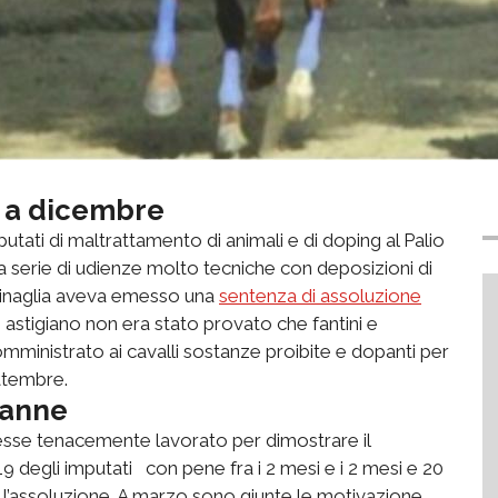
o a dicembre
putati di maltrattamento di animali e di doping al Palio
una serie di udienze molto tecniche con deposizioni di
e Chinaglia aveva emesso una
sentenza di assoluzione
ce astigiano non era stato provato che fantini e
omministrato ai cavalli sostanze proibite e dopanti per
ettembre.
danne
vesse tenacemente lavorato per dimostrare il
degli imputati con pene fra i 2 mesi e i 2 mesi e 20
o l’assoluzione. A marzo sono giunte le motivazione