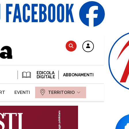
EDICOLA
ABBONAMENTI
DIGITALE
RT
EVENTI
TERRITORIO