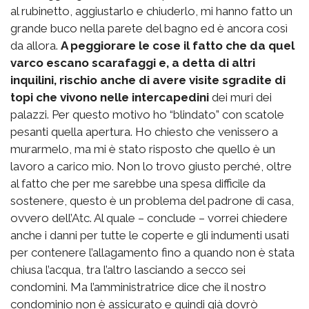
al rubinetto, aggiustarlo e chiuderlo, mi hanno fatto un
grande buco nella parete del bagno ed è ancora così
da allora.
A peggiorare le cose il fatto che da quel
varco escano scarafaggi e, a detta di altri
inquilini, rischio anche di avere visite sgradite di
topi che vivono nelle intercapedini
dei muri dei
palazzi. Per questo motivo ho “blindato” con scatole
pesanti quella apertura. Ho chiesto che venissero a
murarmelo, ma mi è stato risposto che quello è un
lavoro a carico mio. Non lo trovo giusto perché, oltre
al fatto che per me sarebbe una spesa difficile da
sostenere, questo è un problema del padrone di casa,
ovvero dell’Atc. Al quale – conclude – vorrei chiedere
anche i danni per tutte le coperte e gli indumenti usati
per contenere l’allagamento fino a quando non è stata
chiusa l’acqua, tra l’altro lasciando a secco sei
condomini. Ma l’amministratrice dice che il nostro
condominio non è assicurato e quindi già dovrò