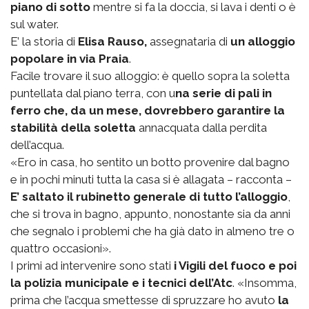
piano di sotto
mentre si fa la doccia, si lava i denti o è
sul water.
E’ la storia di
Elisa Rauso,
assegnataria di
un alloggio
popolare in via Praia
.
Facile trovare il suo alloggio: è quello sopra la soletta
puntellata dal piano terra, con u
na serie di pali in
ferro che, da un mese, dovrebbero garantire la
stabilità della soletta
annacquata dalla perdita
dell’acqua.
«Ero in casa, ho sentito un botto provenire dal bagno
e in pochi minuti tutta la casa si è allagata – racconta –
E’ saltato il rubinetto generale di tutto l’alloggio
,
che si trova in bagno, appunto, nonostante sia da anni
che segnalo i problemi che ha già dato in almeno tre o
quattro occasioni».
I primi ad intervenire sono stati
i Vigili del fuoco e poi
la polizia municipale e i tecnici dell’Atc
. «Insomma,
prima che l’acqua smettesse di spruzzare ho avuto
la